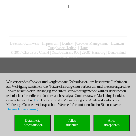
1
Datenschutzhinweis
|
Impressum
|
Kontakt
|
Cookies Management
|
Lizenzen
|
Compliance Hotline
|
Home
© 2017 ChessBase GmbH | Osterbekstraße 90a | 22083 Hamburg | Deutschland
coldest news
Wir verwenden Cookies und vergleichbare Technologien, um bestimmte Funktionen
zur Verfügung zu stellen, die Nutzererfahrungen zu verbessern und interessengerechte
Inhalte auszuspielen. Abhängig von ihrem Verwendungszweck können dabei neben
technisch erforderlichen Cookies auch Analyse-Cookies sowie Marketing-Cookies
eingesetzt werden.
Hier
können Sie der Verwendung von Analyse-Cookies und
Marketing-Cookies widersprechen. Weitere Informationen finden Sie in unserer
Datenschutzerklärung
.
Detaillierte
Alles
Alles
Informationen
ablehnen
akzeptieren