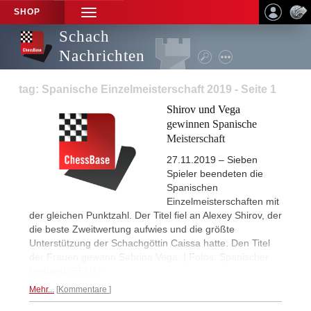
SHOP
TOGGLE
NAVIGATION
Schach
Nachrichten
tag: Spanische Einzelmeisterschaft 2019 - Seite 1
Shirov und Vega
gewinnen Spanische
Meisterschaft
27.11.2019 – Sieben
Spieler beendeten die
Spanischen
Einzelmeisterschaften mit
der gleichen Punktzahl. Der Titel fiel an Alexey Shirov, der
die beste Zweitwertung aufwies und die größte
Unterstützung der Schachgöttin Caissa hatte. Den Titel
der Frauen gewann Sabrina Vega. | Fotos: Spanischer
Verband (FEDA)
Mehr...
Kommentare