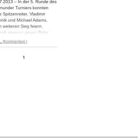
7.2013 – In der 5. Runde des
munder Turniers konnten
e Spitzenreiter, Vladimir
nik und Michael Adams,
n weiteren Sieg feiern.
nik gewann gegen Peter
, Adams besiegte Wang Hao.
..
Kommentare
ri Andreikin kam gegen Igor
kin zu seinem ersten vollen
t, bleibt aber am
1
llenende. An der Spitze
n Kramnik und Adams schon
Punkte Abstand zum Rest des
es geschaffen.
Mehr...