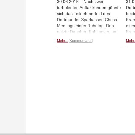
30.06.2015 – Nach zwei
31.0
turbulenten Auftaktrunden gönnte
Dort
sich das Teilnehmerfeld des
beid
Dortmunder Sparkassen Chess-
Kram
Meetings einen Ruhetag. Den
eine
nutzte Dagobert Kohlmeyer, um
Kram
Gespräche mit den Teilnehmern
Leko
Mehr...
Kommentare
Mehr.
und der Teilnehmerin des
Dmit
stärksten Turniers mit klassischer
Khen
Bedenkzeit, das dieses Jahr in
Punk
Deutschland gespielt wird, zu
Tabe
führen. Und zu fotografieren.
habe
Mehr...
1,5 
Feld