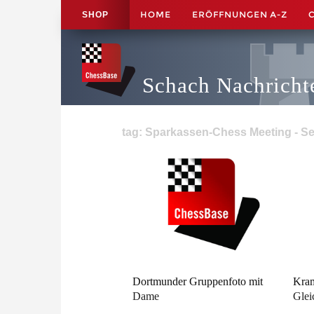
HOME
ERÖFFNUNGEN A-Z
SHOP
Schach Nachricht
tag: Sparkassen-Chess Meeting - Se
Dortmunder Gruppenfoto mit
Kra
Dame
Glei