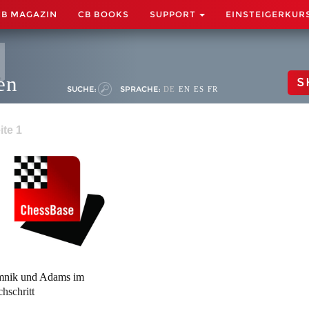
CB MAGAZIN
CB BOOKS
SUPPORT
EINSTEIGERKUR
en
S
SUCHE:
SPRACHE:
DE
EN
ES
FR
ite 1
mnik und Adams im
chschritt