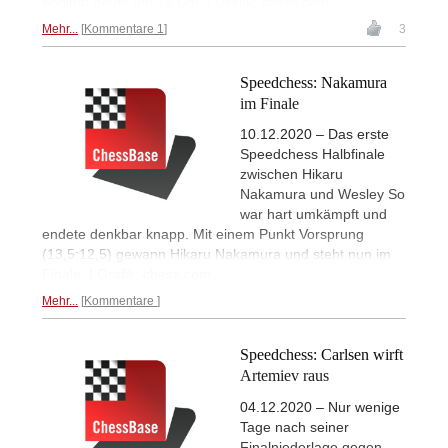
beginnt heute um 18 Uhr. | Grafik: chess.com
Mehr...
Kommentare 1
3
Speedchess: Nakamura
im Finale
10.12.2020 – Das erste
Speedchess Halbfinale
zwischen Hikaru
Nakamura und Wesley So
war hart umkämpft und
endete denkbar knapp. Mit einem Punkt Vorsprung
(13,5:12,5) gewann Hikaru Nakamura und steht nun im
Finale. | Grafik: chess.com
Mehr...
Kommentare
Speedchess: Carlsen wirft
Artemiev raus
04.12.2020 – Nur wenige
Tage nach seiner
Finalniederlage gegen