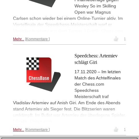
Wesley So im Skilling
Open war Magnus
Carlsen schon wieder bei einem Online-Turnier aktiv. Im
Viertelfinale der Speedchess-Meisterschaft warf er
Vladislav Artemiev aus dem Turnier. | Grafik: Chess.com
Mehr...
Kommentare
1
Speedchess: Artemiev
schlägt Giri
17.11.2020 – Im letzten
Match des Achtelfinales
der Chess.com
Speedchess
Meisterschaft traf
Vladislav Artemiev auf Anish Giri. Am Ende des Abends
stand Artemiev als Sieger fest. Die Blitzserien waren
umkämpft. Im Bullet war Artemiev der überlegene Spieler.
| Grafik: Chess.com
Mehr...
Kommentare
1