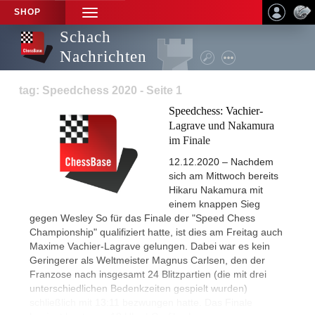
SHOP
TOGGLE
NAVIGATION
Schach
Nachrichten
tag: Speedchess 2020 - Seite 1
Speedchess: Vachier-
Lagrave und Nakamura
im Finale
12.12.2020 – Nachdem
sich am Mittwoch bereits
Hikaru Nakamura mit
einem knappen Sieg
gegen Wesley So für das Finale der "Speed Chess
Championship" qualifiziert hatte, ist dies am Freitag auch
Maxime Vachier-Lagrave gelungen. Dabei war es kein
Geringerer als Weltmeister Magnus Carlsen, den der
Franzose nach insgesamt 24 Blitzpartien (die mit drei
unterschiedlichen Bedenkzeiten gespielt wurden)
schließlich mit 13:11 bezwungen hatte. Das Finale