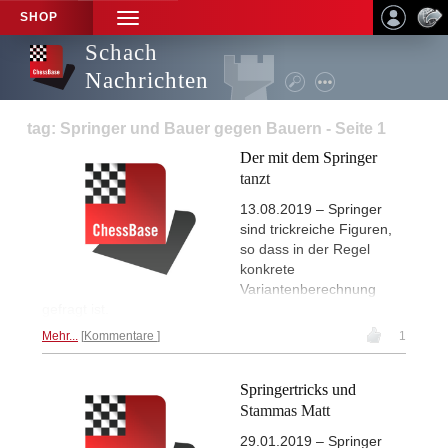
SHOP
TOGGLE
NAVIGATION
Schach
Nachrichten
tag: Springer und Bauer gegen Bauern - Seite 1
Der mit dem Springer
tanzt
13.08.2019 – Springer
sind trickreiche Figuren,
so dass in der Regel
konkrete
Variantenberechnung
gefragt ist.
Mehr...
Kommentare
1
Springertricks und
Stammas Matt
29.01.2019 – Springer