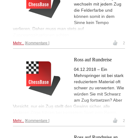
wechseln mit jedem Zug
die Felderfarbe und
können somit in dem
Sinne kein Tempo
verlieren. Daher muss man stets auf
Zugzwangsituationen achten.
Mehr...
Kommentare
2
Ross auf Rundreise
04.12.2018 – Ein
Mehrspringer ist bei stark
reduziertem Material oft
schwer zu verwerten. Wie
würden Sie mit Schwarz
am Zug fortsetzen? Aber
Vorsicht, nur ein Zug stellt den Gewinn sicher, alle
anderen Züge führen bei korrektem Spiel zum Remis.
Mehr...
Kommentare
2
Ross auf Rundreise an