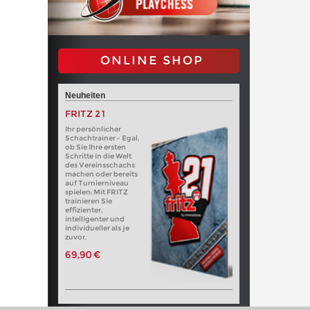
ONLINE SHOP
Neuheiten
FRITZ 21
Ihr persönlicher
Schachtrainer - Egal,
ob Sie Ihre ersten
Schritte in die Welt
des Vereinsschachs
machen oder bereits
auf Turnierniveau
spielen: Mit FRITZ
trainieren Sie
effizienter,
intelligenter und
individueller als je
zuvor.
69,90 €