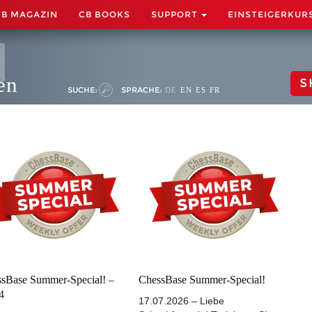
CB MAGAZIN
CB BOOKS
SUPPORT
EINSTEIGERKUR
en
S
SUCHE:
SPRACHE:
DE
EN
ES
FR
sBase Summer-Special! –
ChessBase Summer-Special!
 4
17.07.2026 – Liebe