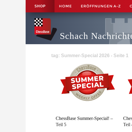
HOME
ERÖFFNUNGEN A-Z
SHOP
Schach Nachricht
tag: Summer-Special 2026 - Seite 1
ChessBase Summer-Special! –
Ches
Teil 5
Teil