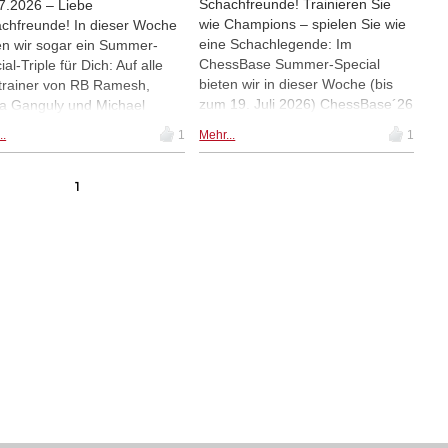
Schachfreunde! Trainieren Sie
7.2026 – Liebe
wie Champions – spielen Sie wie
chfreunde! In dieser Woche
eine Schachlegende: Im
n wir sogar ein Summer-
ChessBase Summer-Special
al-Triple für Dich: Auf alle
bieten wir in dieser Woche (bis
ztrainer von RB Ramesh,
zum 19. Juli 2026) ChessBase´26
a Ganguly und Michael
und Fritz 21 zu einem extrem
ikin bekommst Du in dieser
..
1
Mehr...
1
günstigen Paketpreis an: beide
e (bis zum 2. August 2026)
Programme gibt es für
 25% Rabatt!
zusammen nur 209,90€ statt
1
269,80€!