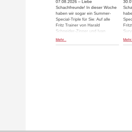
07.08.2026 – Liebe
30.0
Schachfreunde! In dieser Woche
Scha
haben wir sogar ein Summer-
habe
Special-Triple für Sie: Auf alle
Speci
Fritz Trainer von Harald
Frit
Schneider-Zinner und Ivan
Sury
Sokolov bekommen Sie in dieser
Prus
Mehr...
Mehr.
Woche (bis zum 9. August 2026)
Woch
über 25% Rabatt!!
über