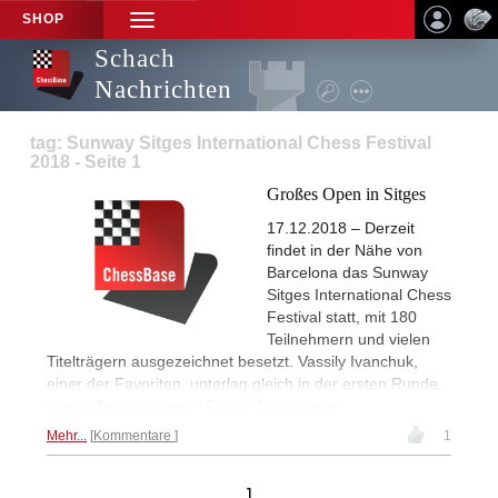
SHOP
TOGGLE
NAVIGATION
Schach
Nachrichten
tag: Sunway Sitges International Chess Festival
2018 - Seite 1
Großes Open in Sitges
17.12.2018 – Derzeit
findet in der Nähe von
Barcelona das Sunway
Sitges International Chess
Festival statt, mit 180
Teilnehmern und vielen
Titelträgern ausgezeichnet besetzt. Vassily Ivanchuk,
einer der Favoriten, unterlag gleich in der ersten Runde
einem Zwölfjährigen. | Fotos: Turnierseite
Mehr...
Kommentare
1
1