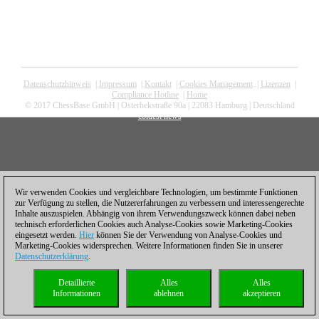
Datenschutzhinweis
|
Impressum
|
Kontakt
|
Cookies Management
|
Lizenzen
|
Compliance Hotline
|
Home
© 2017 ChessBase GmbH | Osterbekstraße 90a | 22083 Hamburg | Deutschland
coldest news
Wir verwenden Cookies und vergleichbare Technologien, um bestimmte Funktionen
zur Verfügung zu stellen, die Nutzererfahrungen zu verbessern und interessengerechte
Inhalte auszuspielen. Abhängig von ihrem Verwendungszweck können dabei neben
technisch erforderlichen Cookies auch Analyse-Cookies sowie Marketing-Cookies
eingesetzt werden.
Hier
können Sie der Verwendung von Analyse-Cookies und
Marketing-Cookies widersprechen. Weitere Informationen finden Sie in unserer
Datenschutzerklärung
.
Detaillierte
Alles
Alles
Informationen
ablehnen
akzeptieren