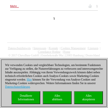
Mehr...
1
1
Datenschutzhinweis
|
Impressum
|
Kontakt
|
Cookies Management
|
Lizenzen
|
Compliance Hotline
|
Home
© 2017 ChessBase GmbH | Osterbekstraße 90a | 22083 Hamburg | Deutschland
coldest news
Wir verwenden Cookies und vergleichbare Technologien, um bestimmte Funktionen
zur Verfügung zu stellen, die Nutzererfahrungen zu verbessern und interessengerechte
Inhalte auszuspielen. Abhängig von ihrem Verwendungszweck können dabei neben
technisch erforderlichen Cookies auch Analyse-Cookies sowie Marketing-Cookies
eingesetzt werden.
Hier
können Sie der Verwendung von Analyse-Cookies und
Marketing-Cookies widersprechen. Weitere Informationen finden Sie in unserer
Datenschutzerklärung
.
Detaillierte
Alles
Alles
Informationen
ablehnen
akzeptieren