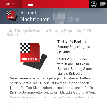
SHOP
TOGGLE
NAVIGATION
Schach
Nachrichten
tag: Türkiye İş Bankası Satranç Süper Ligi2025 -
Seite 1
Türkiye İş Bankası
Satranç Süper Ligi ist
gestartet
05.08.2025 – In Ankara
wird in der Türkiye İş
Bankası Satranç Süper
Ligi die türkischer
Vereinsmeisterschaft ausgetragen. 16 Mannschaften
spielen vom 3. bis 16. August im Modus jeder gegen
jeden. Die Top-Klubs haben einige internationale Profis
für ihre Spitzenbretter engagiert. Mit Ediz Gürel und Ygiz
Kaan Erdogmus wird der türkische Schachverband aber
bald auch zwei Supergroßmeister in seinen Reihen
haben.