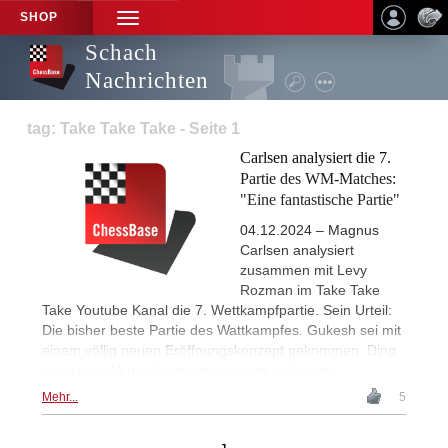
SHOP
TOGGLE
NAVIGATION
Schach
Nachrichten
tag: Take Take Take - Seite 1
Carlsen analysiert die 7.
Partie des WM-Matches:
"Eine fantastische Partie"
04.12.2024 – Magnus
Carlsen analysiert
zusammen mit Levy
Rozman im Take Take
Take Youtube Kanal die 7. Wettkampfpartie. Sein Urteil:
Die bisher beste Partie des Wattkampfes. Gukesh sei mit
einem völlig neuen Eröffnungskonzept gekommen. Ding
hätte viele Verteidigungsressourcen gefunden.
Mehr...
5