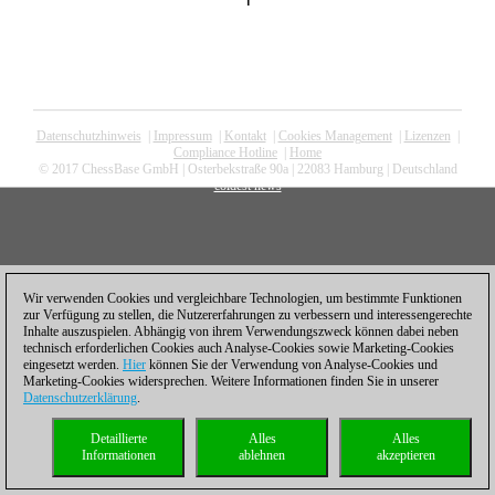
1
Datenschutzhinweis
|
Impressum
|
Kontakt
|
Cookies Management
|
Lizenzen
|
Compliance Hotline
|
Home
© 2017 ChessBase GmbH | Osterbekstraße 90a | 22083 Hamburg | Deutschland
coldest news
Wir verwenden Cookies und vergleichbare Technologien, um bestimmte Funktionen
zur Verfügung zu stellen, die Nutzererfahrungen zu verbessern und interessengerechte
Inhalte auszuspielen. Abhängig von ihrem Verwendungszweck können dabei neben
technisch erforderlichen Cookies auch Analyse-Cookies sowie Marketing-Cookies
eingesetzt werden.
Hier
können Sie der Verwendung von Analyse-Cookies und
Marketing-Cookies widersprechen. Weitere Informationen finden Sie in unserer
Datenschutzerklärung
.
Detaillierte
Alles
Alles
Informationen
ablehnen
akzeptieren