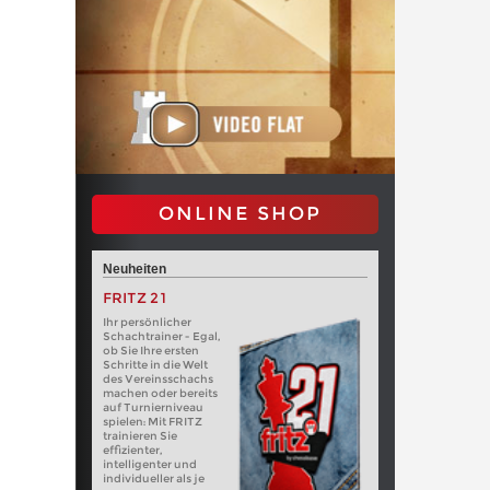
ONLINE SHOP
Neuheiten
FRITZ 21
Ihr persönlicher
Schachtrainer - Egal,
ob Sie Ihre ersten
Schritte in die Welt
des Vereinsschachs
machen oder bereits
auf Turnierniveau
spielen: Mit FRITZ
trainieren Sie
effizienter,
intelligenter und
individueller als je