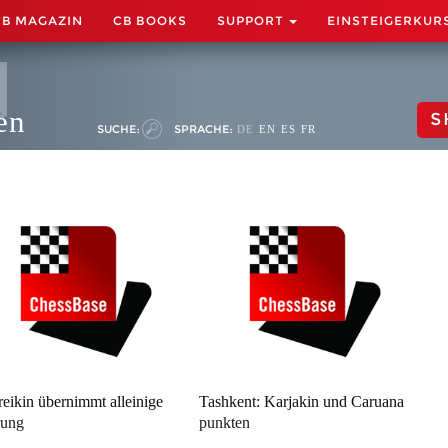
CB MAGAZIN
CB BOOKS
SUPPORT
EINSTEIGERKUR
en
S
SUCHE:
SPRACHE:
DE
EN
ES
FR
eikin übernimmt alleinige
Tashkent: Karjakin und Caruana
rung
punkten