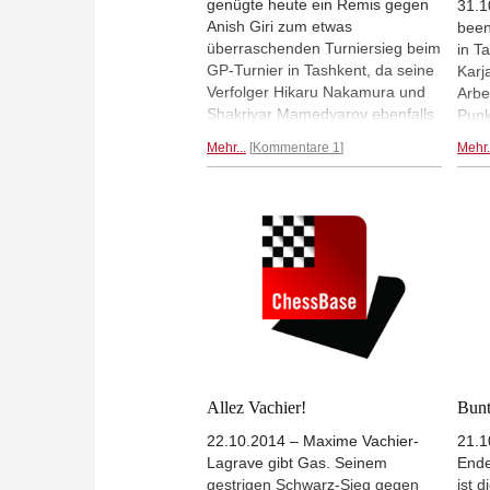
genügte heute ein Remis gegen
31.1
Anish Giri zum etwas
been
überraschenden Turniersieg beim
in T
GP-Turnier in Tashkent, da seine
Karj
Verfolger Hikaru Nakamura und
Arbe
Shakriyar Mamedyarov ebenfalls
Punk
nur einen halben Punkt holten.
zuse
Mehr...
Kommentare 1
Mehr.
Fabiano Caruana and Sergey
Spit
Karjakin rückten nach Siegen
den 
über Dmitry Jakovenko und
Baad
Rustam Kasimdzhanov in der
Punk
Tabelle noch etwas vor.
Mehr...
auch
gege
Allez Vachier!
Bunt
22.10.2014 – Maxime Vachier-
21.1
Lagrave gibt Gas. Seinem
Ende
gestrigen Schwarz-Sieg gegen
ist 