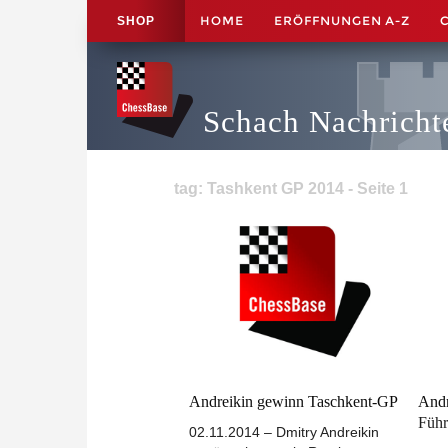
HOME
ERÖFFNUNGEN A-Z
SHOP
Schach Nachricht
tag: Tashkent GP 2014 - Seite 1
Andreikin gewinn Taschkent-GP
Andr
Füh
02.11.2014 – Dmitry Andreikin