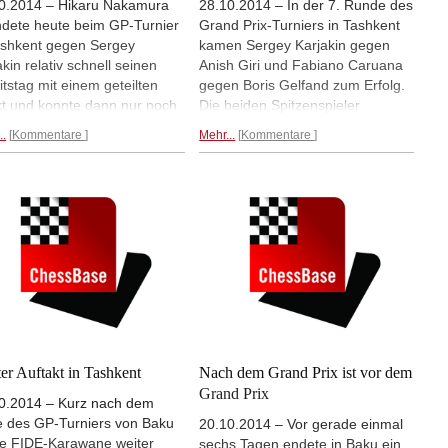
0.2014 – Hikaru Nakamura
28.10.2014 – In der 7. Runde des
dete heute beim GP-Turnier
Grand Prix-Turniers in Tashkent
ashkent gegen Sergey
kamen Sergey Karjakin gegen
akin relativ schnell seinen
Anish Giri und Fabiano Caruana
itstag mit einem geteilten
gegen Boris Gelfand zum Erfolg.
t und konnte dann nur noch
Die beiden Spitzenspieler
hen, wie Dmitry Andrejkin im
konnten damit ihr Score
..
Kommentare
Mehr...
Kommentare
zenspiel des Tages gegen
egalisieren und liegen im
dritten Mit-Tabellenführer
Mittelfeld der Tabelle. Die übrigen
ur Jobava einen ganzen
Partien endeten ohne Sieger.
t einfuhr. Zu einem Sieg kam
Dmitry Andrejkin und Hikaru
 Shakhriyar Mamedyarov
Nakamura bleiben in Führung.
n Dmitry Jakovenko.
Mehr...
Mehr...
er Auftakt in Tashkent
Nach dem Grand Prix ist vor dem
Grand Prix
0.2014 – Kurz nach dem
 des GP-Turniers von Baku
20.10.2014 – Vor gerade einmal
die FIDE-Karawane weiter
sechs Tagen endete in Baku ein