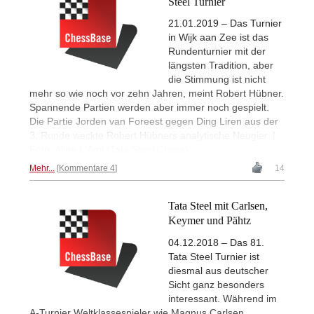
Steel Turnier
21.01.2019 – Das Turnier
in Wijk aan Zee ist das
Rundenturnier mit der
längsten Tradition, aber
die Stimmung ist nicht
mehr so wie noch vor zehn Jahren, meint Robert Hübner.
Spannende Partien werden aber immer noch gespielt.
Die Partie Jorden van Foreest gegen Ding Liren aus der
3. Runde weckte Robert Hübners analytische Neugier. |
Foto: Alina L'Ami (Tata Steel Chess)
Mehr...
Kommentare 4
14
Tata Steel mit Carlsen,
Keymer und Pähtz
04.12.2018 – Das 81.
Tata Steel Turnier ist
diesmal aus deutscher
Sicht ganz besonders
interessant. Während im
A-Turnier Weltklassespieler wie Magnus Carlsen,