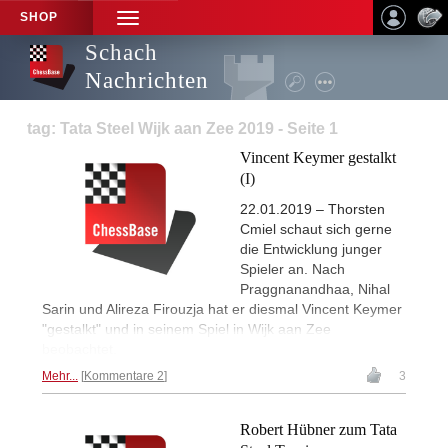
SHOP
TOGGLE
NAVIGATION
Schach
Nachrichten
tag: Tata Steel Wijk aan Zee 2019 - Seite 1
Vincent Keymer gestalkt
(I)
22.01.2019 – Thorsten
Cmiel schaut sich gerne
die Entwicklung junger
Spieler an. Nach
Praggnanandhaa, Nihal
Sarin und Alireza Firouzja hat er diesmal Vincent Keymer
"gestalkt" und in seinem Spiel in Wijk aan Zee
beobachtet.
Mehr...
Kommentare 2
3
Robert Hübner zum Tata