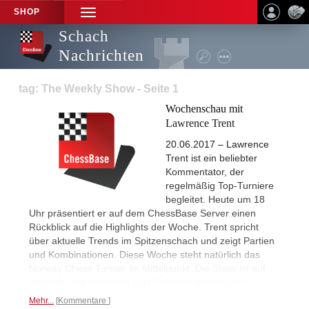
SHOP
TOGGLE
NAVIGATION
Schach
Nachrichten
tag: The Weekly Show - Seite 1
Wochenschau mit
Lawrence Trent
20.06.2017 – Lawrence
Trent ist ein beliebter
Kommentator, der
regelmäßig Top-Turniere
begleitet. Heute um 18
Uhr präsentiert er auf dem ChessBase Server einen
Rückblick auf die Highlights der Woche. Trent spricht
über aktuelle Trends im Spitzenschach und zeigt Partien
und Kombinationen. Diese Woche steht natürlich das
Norway Chess Turnier im Mittelpunkt. Die Show ist auf
Englisch und garantiert gute Schachunterhaltung!
Mehr...
Kommentare