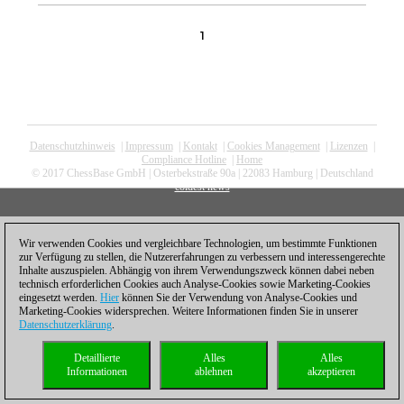
1
Datenschutzhinweis
|
Impressum
|
Kontakt
|
Cookies Management
|
Lizenzen
|
Compliance Hotline
|
Home
© 2017 ChessBase GmbH | Osterbekstraße 90a | 22083 Hamburg | Deutschland
coldest news
Wir verwenden Cookies und vergleichbare Technologien, um bestimmte Funktionen
zur Verfügung zu stellen, die Nutzererfahrungen zu verbessern und interessengerechte
Inhalte auszuspielen. Abhängig von ihrem Verwendungszweck können dabei neben
technisch erforderlichen Cookies auch Analyse-Cookies sowie Marketing-Cookies
eingesetzt werden.
Hier
können Sie der Verwendung von Analyse-Cookies und
Marketing-Cookies widersprechen. Weitere Informationen finden Sie in unserer
Datenschutzerklärung
.
Detaillierte
Alles
Alles
Informationen
ablehnen
akzeptieren