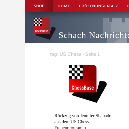
HOME
ERÖFFNUNGEN A-Z
SHOP
Schach Nachricht
tag: US Chess - Seite 1
Rückzug von Jennifer Shahade
aus dem US Chess
Frauenprogramm