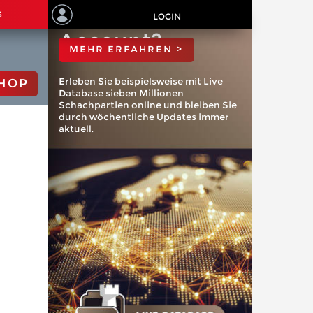
ChessBase
S
LOGIN
Account?
MEHR ERFAHREN >
Erleben Sie beispielsweise mit Live
HOP
Database sieben Millionen
Schachpartien online und bleiben Sie
durch wöchentliche Updates immer
aktuell.