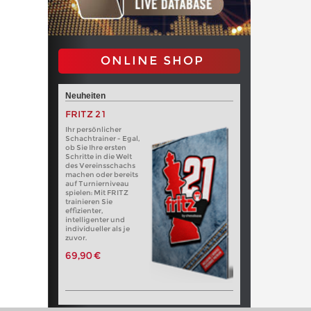
ONLINE SHOP
Neuheiten
FRITZ 21
Ihr persönlicher
Schachtrainer - Egal,
ob Sie Ihre ersten
Schritte in die Welt
des Vereinsschachs
machen oder bereits
auf Turnierniveau
spielen: Mit FRITZ
trainieren Sie
effizienter,
intelligenter und
individueller als je
zuvor.
69,90 €