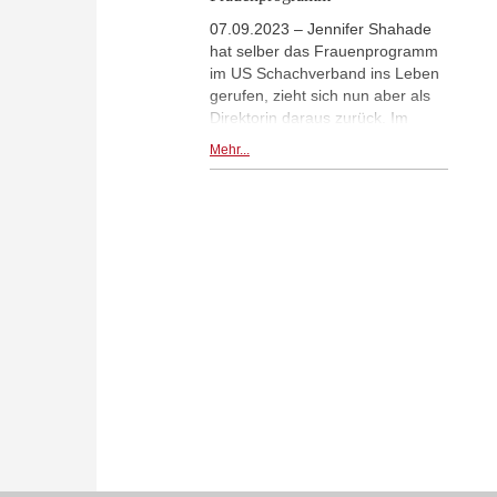
07.09.2023 – Jennifer Shahade
hat selber das Frauenprogramm
im US Schachverband ins Leben
gerufen, zieht sich nun aber als
Direktorin daraus zurück. Im
Hintergrund stehen die
Mehr...
Missbrauchsvorwürfe gegen
einen Großmeistertrainer des
Verbandes und der Umgang mit
diesen Vorwürfen im Verband. |
Foto: Jennifer Shahade