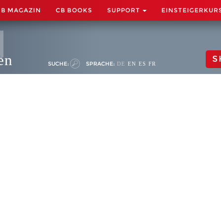
CB MAGAZIN
CB BOOKS
SUPPORT
EINSTEIGERKUR
en
S
SUCHE:
SPRACHE:
DE
EN
ES
FR