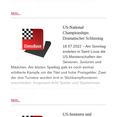
liegt er einen halben Punkt hinter der Spitze. | Fotos:
Bernd Vökler / Unichess
Mehr...
US-National
Championships:
Dramatischer Schlusstag
18.07.2022 – Am Sonntag
endeten in Saint Louis die
US-Meisterschaften der
Senioren, Junioren und
Mädchen. Am letzten Spieltag gab es noch einmal
erbitterte Kämpfe um die Titel und hohe Preisgelder. Zwei
der drei Turniere wurden erst in Stichkampfturnieren
entschieden. Insgesamt Acht Spieler und Spielerinnen
waren involviert. | Fotos: Saint Louis Chess Center
(Lennart Ootes)
Mehr...
US-Senioren und