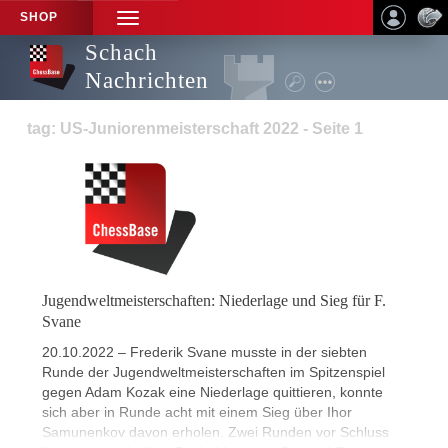
SHOP
TOGGLE
NAVIGATION
Schach
Nachrichten
tag: US-Juniorenmeisterschaft 2022 - Seite 1
Jugendweltmeisterschaften: Niederlage und Sieg für F.
Svane
20.10.2022 – Frederik Svane musste in der siebten
Runde der Jugendweltmeisterschaften im Spitzenspiel
gegen Adam Kozak eine Niederlage quittieren, konnte
sich aber in Runde acht mit einem Sieg über Ihor
Samunenkov davon erholen. Zwei Runden vor Schluss