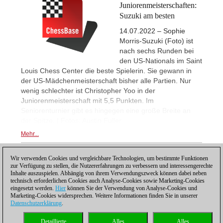
Juniorenmeisterschaften:
Suzuki am besten
14.07.2022 – Sophie
Morris-Suzuki (Foto) ist
nach sechs Runden bei
den US-Nationals im Saint
Louis Chess Center die beste Spielerin. Sie gewann in
der US-Mädchenmeisterschaft bisher alle Partien. Nur
wenig schlechter ist Christopher Yoo in der
Juniorenmeisterschaft mit 5,5 Punkten. Im
Seniorenturnier gibt es hingegen eine große Breite an
der Spitze. | Fotos: Austin Fuller
Mehr...
Wir verwenden Cookies und vergleichbare Technologien, um bestimmte Funktionen
1
zur Verfügung zu stellen, die Nutzererfahrungen zu verbessern und interessengerechte
Inhalte auszuspielen. Abhängig von ihrem Verwendungszweck können dabei neben
technisch erforderlichen Cookies auch Analyse-Cookies sowie Marketing-Cookies
eingesetzt werden.
Hier
können Sie der Verwendung von Analyse-Cookies und
Marketing-Cookies widersprechen. Weitere Informationen finden Sie in unserer
Datenschutzerklärung
.
Datenschutzhinweis
|
Impressum
|
Kontakt
|
Cookies Management
|
Lizenzen
|
Detaillierte
Alles
Alles