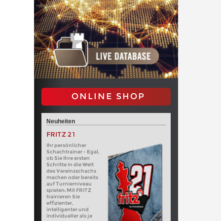
ONLINE SHOP
Neuheiten
FRITZ 21
Ihr persönlicher
Schachtrainer - Egal,
ob Sie Ihre ersten
Schritte in die Welt
des Vereinsschachs
machen oder bereits
auf Turnierniveau
spielen: Mit FRITZ
trainieren Sie
effizienter,
intelligenter und
individueller als je