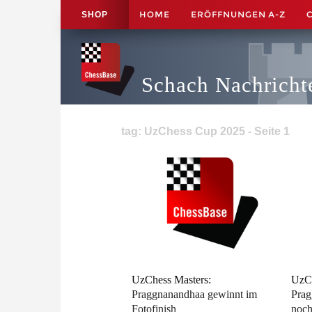
HOME
ERÖFFNUNGEN A-Z
SHOP
Schach Nachricht
tag: UzChess Cup 2025 - Seite 1
UzChess Masters:
UzC
Praggnanandhaa gewinnt im
Prag
Fotofinish
noch