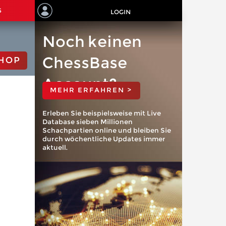
S
LOGIN
Noch keinen
ChessBase
HOP
Account?
MEHR ERFAHREN >
Erleben Sie beispielsweise mit Live
Database sieben Millionen
Schachpartien online und bleiben Sie
durch wöchentliche Updates immer
aktuell.