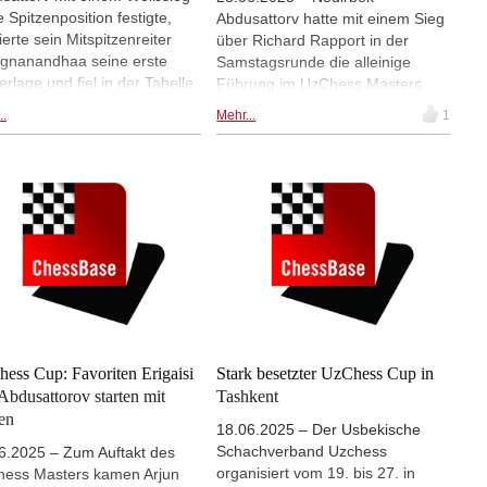
e Spitzenposition festigte,
Abdusattorv hatte mit einem Sieg
ierte sein Mitspitzenreiter
über Richard Rapport in der
gnanandhaa seine erste
Samstagsrunde die alleinige
erlage und fiel in der Tabelle
Führung im UzChess Masters
ck. Parham Maghsoodloo
übernommen, wurde aber am
..
Mehr...
1
Arjun Erigais rückten nach
Sonntag von Praggnanandhaa
en auf den geteilten zweiten
eingeholt. Während Abdusattorv
z vor. | Fotos: Shahid Ahmed
sich gegen Arjun Erigaisi mit
einem Remis zufrieden geben
musste, gelang Praggnanandhaa
ein Sieg gegen Javokhir Sindarov.
| Fotos: Shahid Ahmed
ess Cup: Favoriten Erigaisi
Stark besetzter UzChess Cup in
Abdusattorov starten mit
Tashkent
en
18.06.2025 – Der Usbekische
Schachverband Uzchess
6.2025 – Zum Auftakt des
organisiert vom 19. bis 27. in
ess Masters kamen Arjun