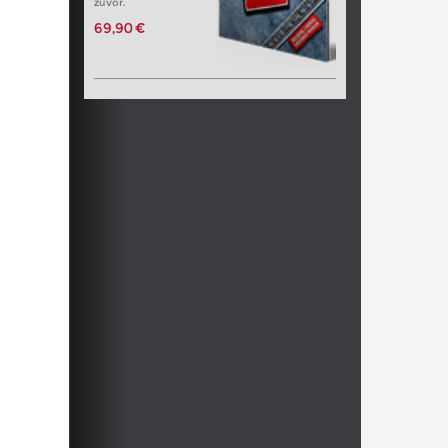
zuvor.
69,90 €