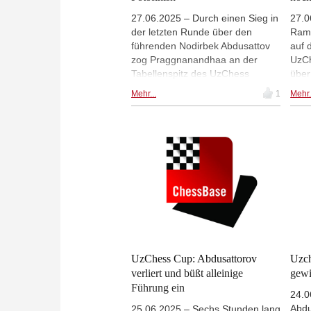
27.06.2025 – Durch einen Sieg in
27.0
der letzten Runde über den
Rame
führenden Nodirbek Abdusattov
auf 
zog Praggnanandhaa an der
UzCh
Tabellenspitz des UzChess
über 
Masters mit dem Usbeken gleich.
Run
Mehr...
1
Mehr.
Auch Javokhir Sinarov kam auf
ents
die gleiche Punktzahl. Um den
Abdu
Turtniersieg wurde ein Stichkampf
Prag
durchgeführt, den
kan
Praggnanandhaa für sich
Abdu
entschied. Mit seiner
Javo
Turnierbilanz gewann
die 
Praggnanandhaa 11 Elo Punkte
noch
hinzu und ist jetzt Indiens
Turn
Nummer eins. | Fotos: Shahid
spor
Ahmed
UzChess Cup: Abdusattorov
Uzch
verliert und büßt alleinige
gewi
Führung ein
24.0
Abdu
25.06.2025 – Sechs Stunden lang