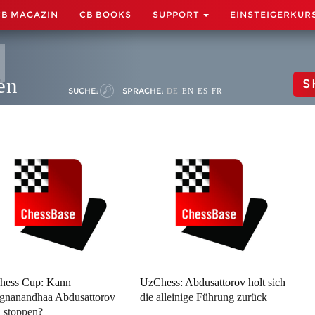
CB MAGAZIN
CB BOOKS
SUPPORT
EINSTEIGERKUR
en
S
SUCHE:
SPRACHE:
DE
EN
ES
FR
hess Cup: Kann
UzChess: Abdusattorov holt sich
gnanandhaa Abdusattorov
die alleinige Führung zurück
 stoppen?