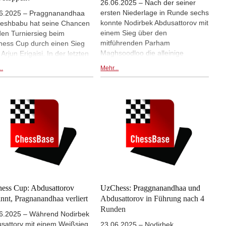
26.06.2025 – Nach der seiner
ersten Niederlage in Runde sechs
6.2025 – Praggnanandhaa
konnte Nodirbek Abdusattorov mit
shbabu hat seine Chancen
einem Sieg über den
den Turniersieg beim
mitführenden Parham
ess Cup durch einen Sieg
Maghsoodloo die alleinige
Arjun Erigaisi. In der letzten
Spitzenposition beim UzChess
de kommt es nun zum
..
Mehr...
Masters zurückerobern, denn
cheidendes Duell zwischen
Arjun Erigaisi als Dritter des
sattorov und
Führungstrios spielte nur remis.
gnanandhaa. Mit einem Sieg
Javokhir Sindarov holte den
n Praggnanandhaa
zweiten Tagessieg im Masters. |
sattorov noch einholen.
Fotos: Shahid Ahmed
khir Sindarov und Arjun sind
beiden anderen Spieler, die
 Chancen auf den
iersieg haben. | Foto:
ts.uz
ess Cup: Abdusattorov
UzChess: Praggnanandhaa und
nnt, Pragnanandhaa verliert
Abdusattorov in Führung nach 4
Runden
6.2025 – Während Nodirbek
sattorv mit einem Weißsieg
23.06.2025 – Nodirbek