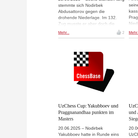
sein
stemmte sich Nodirbek
kass
Abdusattorov gegen die
Prag
drohende Niederlage. Im 132.
Nied
Zug musste er aber doch die
zurü
Segel streichen. Dadurch zogen
Mehr...
2
Mehr.
und 
Erigaisi und Maghsoodloo mit
Sieg
dem Usbeken an der
Plat
Tabellenspitze gleich. Einen
schwungvollen Angriffssieg
produzierte Richard Rapport in
seiner Partie gegen
Praggnanadhaa. Fotos: Shahid
Ahmed
UzChess Cup: Yakubboev und
UzCh
Praggnanandhaa punkten im
und 
Masters
Sieg
20.06.2025 – Nodirbek
20.0
Yakubboev hatte in Runde eins
UzCh