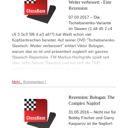
Weiter verbessert - Eine
Rezension
07.03.2017 – Die
Tschebanenko-Variante
im Slawen (1.d4 d5 2.c4
c6 3.Sc3 Sf6 4.e3 a6!?) hat Weiß schon viel
Kopfzerbrechen bereitet. Auf seiner DVD "Tschebanenko-
Slawisch: Weiter verbessert" erklärt Viktor Bologan,
warum das so ist und präsentiert zugleich ein ganzes
Slawisch-Repertoire. FM Markus Hochgräfe spielt seit
über zehn Jahren Slawisch und hat sich die DVD
gründlich angeschaut. Er hat ein paar
Verbesserungsideen, aber war insgesamt begeistert.
Mehr...
Kommentare
Rezension: Bologan: The
Complex Najdorf
31.05.2016 – Nicht nur für
Bobby Fischer und Garry
Kasparov ist die Najdorf-