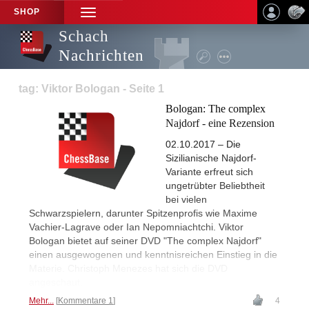
SHOP
TOGGLE
NAVIGATION
Schach
Nachrichten
tag: Viktor Bologan - Seite 1
Bologan: The complex
Najdorf - eine Rezension
02.10.2017 – Die
Sizilianische Najdorf-
Variante erfreut sich
ungetrübter Beliebtheit
bei vielen
Schwarzspielern, darunter Spitzenprofis wie Maxime
Vachier-Lagrave oder Ian Nepomniachtchi. Viktor
Bologan bietet auf seiner DVD "The complex Najdorf"
einen ausgewogenen und kenntnisreichen Einstieg in die
Materie. Christoph Menezes hat sich die DVD
angeschaut.
Mehr...
Kommentare 1
4