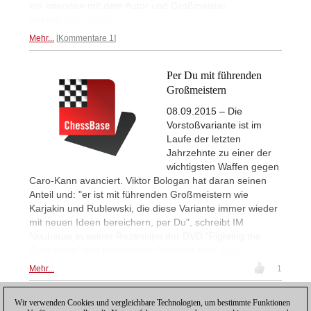
ein Interview mit dem Autor und Großmeister
geführt.
Zum Video...
Mehr...
Kommentare 1
Per Du mit führenden
Großmeistern
08.09.2015 – Die
Vorstoßvariante ist im
Laufe der letzten
Jahrzehnte zu einer der
wichtigsten Waffen gegen
Caro-Kann avanciert. Viktor Bologan hat daran seinen
Anteil und: "er ist mit führenden Großmeistern wie
Karjakin und Rublewski, die diese Variante immer wieder
mit neuen Ideen bereichern, per Du", schreibt IM
Neubauer in seiner Rezension der DVD "Fighting the
Caro-Kann" von Moldawiens Nummer eins.
Mehr...
Mehr...
1
Wir verwenden Cookies und vergleichbare Technologien, um bestimmte Funktionen
1