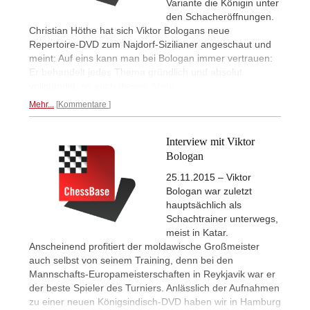
Variante die Königin unter
den Schacheröffnungen.
Christian Höthe hat sich Viktor Bologans neue
Repertoire-DVD zum Najdorf-Sizilianer angeschaut und
meint: Auf eins kann man bei Bologan immer vertrauen:
Er behandelt jedes Thema gründlich und absolut
vollständig, so auch dieses.
Mehr...
Mehr...
Kommentare
Interview mit Viktor
Bologan
25.11.2015 – Viktor
Bologan war zuletzt
hauptsächlich als
Schachtrainer unterwegs,
meist in Katar.
Anscheinend profitiert der moldawische Großmeister
auch selbst von seinem Training, denn bei den
Mannschafts-Europameisterschaften in Reykjavik war er
der beste Spieler des Turniers. Anlässlich der Aufnahmen
zu einer neuen Königsindisch-DVD haben wir in Hamburg