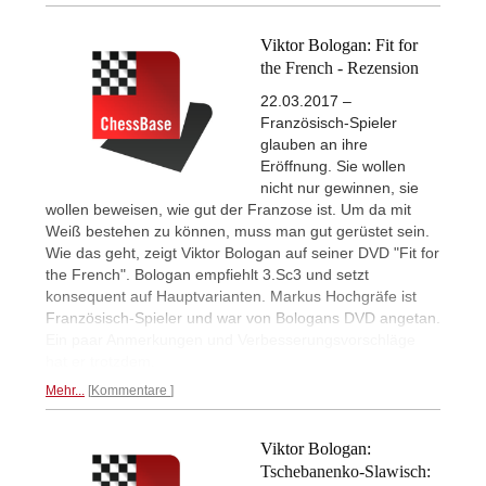
Viktor Bologan: Fit for
the French - Rezension
22.03.2017 –
Französisch-Spieler
glauben an ihre
Eröffnung. Sie wollen
nicht nur gewinnen, sie
wollen beweisen, wie gut der Franzose ist. Um da mit
Weiß bestehen zu können, muss man gut gerüstet sein.
Wie das geht, zeigt Viktor Bologan auf seiner DVD "Fit for
the French". Bologan empfiehlt 3.Sc3 und setzt
konsequent auf Hauptvarianten. Markus Hochgräfe ist
Französisch-Spieler und war von Bologans DVD angetan.
Ein paar Anmerkungen und Verbesserungsvorschläge
hat er trotzdem.
Mehr...
Kommentare
Viktor Bologan:
Tschebanenko-Slawisch: