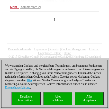
Foto: Lennart Ootes / Grand Chess Tour
Mehr...
Kommentare 2
1
Datenschutzhinweis
|
Impressum
|
Kontakt
|
Cookies Management
|
Lizenzen
|
Compliance Hotline
|
Home
© 2017 ChessBase GmbH | Osterbekstraße 90a | 22083 Hamburg | Deutschland
coldest news
Wir verwenden Cookies und vergleichbare Technologien, um bestimmte Funktionen
zur Verfügung zu stellen, die Nutzererfahrungen zu verbessern und interessengerechte
Inhalte auszuspielen. Abhängig von ihrem Verwendungszweck können dabei neben
technisch erforderlichen Cookies auch Analyse-Cookies sowie Marketing-Cookies
eingesetzt werden.
Hier
können Sie der Verwendung von Analyse-Cookies und
Marketing-Cookies widersprechen. Weitere Informationen finden Sie in unserer
Datenschutzerklärung
.
Detaillierte
Alles
Alles
Informationen
ablehnen
akzeptieren