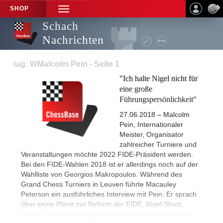
SHOP
TOGGLE
NAVIGATION
Schach
Nachrichten
tag: WMalcolm Pein - Seite 1
"Ich halte Nigel nicht für
eine große
Führungspersönlichkeit"
27.06.2018 – Malcolm
Pein, Internationaler
Meister, Organisator
zahlreicher Turniere und
Veranstaltungen möchte 2022 FIDE-Präsident werden.
Bei den FIDE-Wahlen 2018 ist er allerdings noch auf der
Wahlliste von Georgios Makropoulos. Während des
Grand Chess Turniers in Leuven führte Macauley
Peterson ein ausführliches Interview mit Pein. Er sprach
über seine Pläne zur Reform der FIDE, Nigel Short,
Grand Chess Tour und die Vermarktung des Schachs. |