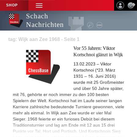
SHOP
TOGGLE
NAVIGATION
Schach
Nachrichten
tag: Wijk aan Zee 1968 - Seite 1
Vor 55 Jahren: Viktor
Kortschnoi glänzt in Wijk
13.02.2023 – Viktor
Kortschnoi (*23. März
1931 – †6. Juni 2016)
wurde mit 25 Großmeister
und über 50 Jahre später,
mit 76, gehörte er noch immer zu den 100 besten
Spielern der Welt. Kortschnoi hat im Laufe seiner langen
Karriere zahlreiche bedeutende Turniere gewonnen, viele
mehr als einmal. In Wijk aan Zee wurde er vier Mal
Sieger. 1968 feierte er ein furioses Debüt bei diesem
Traditionsturnier und lag am Ende mit 12 aus 15 drei
Punkte vor Tal, Hort und Portisch. Und Kortschnois Sieg