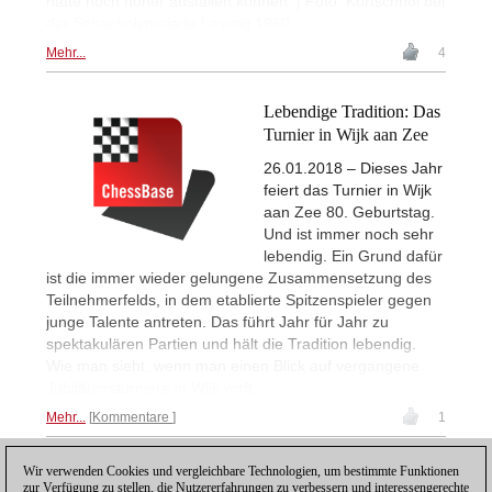
hätte noch höher ausfallen können. | Foto: Kortschnoi bei
der Schacholympiade Leipzig 1960
Mehr...
4
Lebendige Tradition: Das
Turnier in Wijk aan Zee
26.01.2018 – Dieses Jahr
feiert das Turnier in Wijk
aan Zee 80. Geburtstag.
Und ist immer noch sehr
lebendig. Ein Grund dafür
ist die immer wieder gelungene Zusammensetzung des
Teilnehmerfelds, in dem etablierte Spitzenspieler gegen
junge Talente antreten. Das führt Jahr für Jahr zu
spektakulären Partien und hält die Tradition lebendig.
Wie man sieht, wenn man einen Blick auf vergangene
Jubiläumsturniere in Wijk wirft.
Mehr...
Kommentare
1
Wir verwenden Cookies und vergleichbare Technologien, um bestimmte Funktionen
1
zur Verfügung zu stellen, die Nutzererfahrungen zu verbessern und interessengerechte