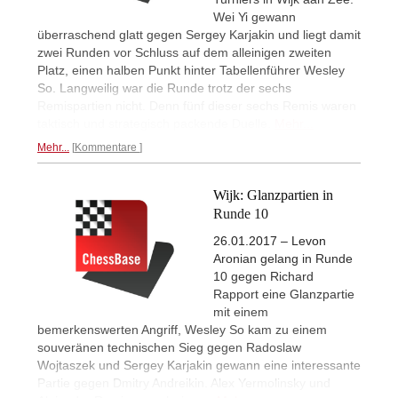
Wei Yi gewann
überraschend glatt gegen Sergey Karjakin und liegt damit
zwei Runden vor Schluss auf dem alleinigen zweiten
Platz, einen halben Punkt hinter Tabellenführer Wesley
So. Langweilig war die Runde trotz der sechs
Remispartien nicht. Denn fünf dieser sechs Remis waren
taktisch und strategisch packende Duelle.
Mehr...
Mehr...
Kommentare
Wijk: Glanzpartien in
Runde 10
26.01.2017 – Levon
Aronian gelang in Runde
10 gegen Richard
Rapport eine Glanzpartie
mit einem
bemerkenswerten Angriff, Wesley So kam zu einem
souveränen technischen Sieg gegen Radoslaw
Wojtaszek und Sergey Karjakin gewann eine interessante
Partie gegen Dmitry Andreikin. Alex Yermolinsky und