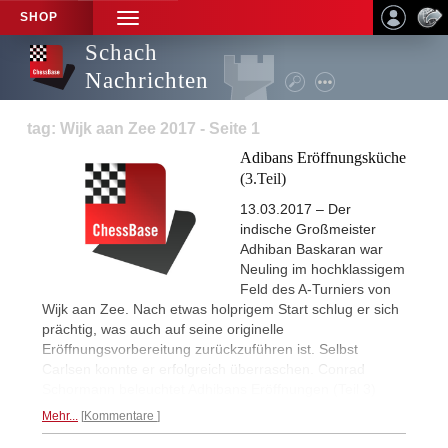
SHOP
TOGGLE
NAVIGATION
Schach
Nachrichten
tag: Wijk aan Zee 2017 - Seite 1
Adibans Eröffnungsküche
(3.Teil)
13.03.2017 – Der
indische Großmeister
Adhiban Baskaran war
Neuling im hochklassigem
Feld des A-Turniers von
Wijk aan Zee. Nach etwas holprigem Start schlug er sich
prächtig, was auch auf seine originelle
Eröffnungsvorbereitung zurückzuführen ist. Selbst
Carlsen konnte er erfolgreich überraschen. Conrad
Schormann beleuchtet Adhibans Eröffnungen (Teil 3)
Mehr...
Kommentare