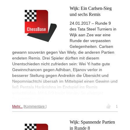
Wijk: Ein Carlsen-Sieg
und sechs Remis
24.01.2017 – Runde 9
des Tata Steel Turniers in
Wijk aan Zee war eine
Runde der verpassten
Gelegenheiten. Carlsen
gewann souverän gegen Van Wely, die anderen Partien
endeten Remis. Drei Spieler dürften mit diesem
Unentschieden nicht zufrieden sein: Wei Yi hatte gute
Gewinnchancen gegen Adhiban, Eljanov verlor in
besserer Stellung gegen Andreikin die Übersicht und
Nepomniachtchi übersah im Mittelspiel einen Gewinn und
ließ Pentala Harikrishna im Endspiel ins Remis
entschlüpfen. Mit 6,0/9 bleibt Wesley So alleiniger
Spitzenreiter.
Mehr...
Mehr...
Kommentare
1
Wijk: Spannende Partien
in Runde 8