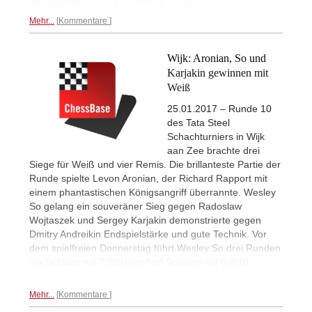
Alejandro Ramirez analysieren.
Mehr...
Mehr...
Kommentare
Wijk: Aronian, So und
Karjakin gewinnen mit
Weiß
25.01.2017 – Runde 10
des Tata Steel
Schachturniers in Wijk
aan Zee brachte drei
Siege für Weiß und vier Remis. Die brillanteste Partie der
Runde spielte Levon Aronian, der Richard Rapport mit
einem phantastischen Königsangriff überrannte. Wesley
So gelang ein souveräner Sieg gegen Radoslaw
Wojtaszek und Sergey Karjakin demonstrierte gegen
Dmitry Andreikin Endspielstärke und gute Technik. Vor
dem spielfreien Donnerstag führt Wesley So drei Runden
vor Schluss mit 7,0/10 vor fünf Spielern mit 6,0/10.
Mehr...
Mehr...
Kommentare