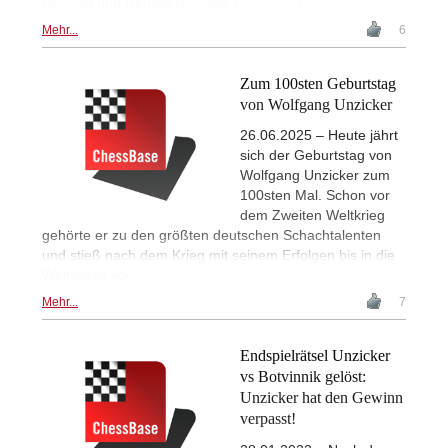
Rössing und Renate Rössing,
Deutsche Fotothek
Mehr...
6
Zum 100sten Geburtstag
von Wolfgang Unzicker
26.06.2025 – Heute jährt
sich der Geburtstag von
Wolfgang Unzicker zum
100sten Mal. Schon vor
dem Zweiten Weltkrieg
gehörte er zu den größten deutschen Schachtalenten
und stieß nach dem Krieg mit seinem Erfolgen bis in die
Weltspitze vor.
Mehr...
7
Endspielrätsel Unzicker
vs Botvinnik gelöst:
Unzicker hat den Gewinn
verpasst!