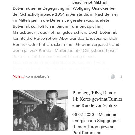
beschreibt Mikhail
Botvinnik seine Begegnung mit Wolfgang Unzicker bei
der Schacholympiade 1954 in Amsterdam. Nachdem er
im Mittelspiel in die Defensive geraten war, landete
Botvinnik schließlich in einem Turmendspiel mit
Minusbauern, das hoffnungslos schien. Doch Botvinnik
konnte die Partie retten. Aber war das Endspiel wirklich
Remis? Oder hat Unzicker einen Gewinn verpasst? Und
wenn ja, wo? Karsten Müller lädt die ChessBase-Leser
dazu ein, mit ihm nach einer Lösung dieses
faszinierenden Endspielrätsels zu suchen. | Foto:
Botvinnik bei der Schacholympiade 1960 in Leipzig
Mehr...
Kommentare 3
2
Bamberg 1968, Runde
14: Keres gewinnt Turnier
eine Runde vor Schluss
06.07.2020 – Mit einem
energischen Sieg gegen
Roman Toran gewann
Paul Keres das