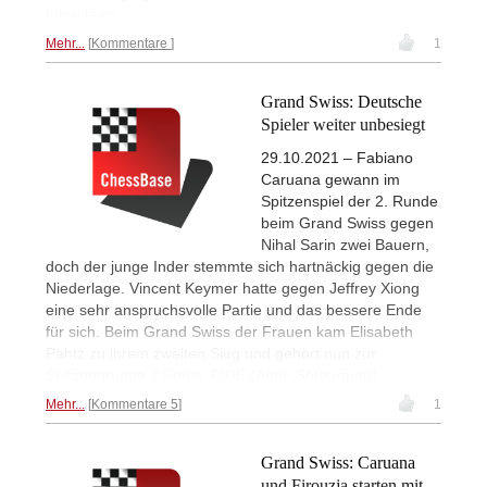
Interviews.
Mehr...
Kommentare
1
Grand Swiss: Deutsche
Spieler weiter unbesiegt
29.10.2021 – Fabiano
Caruana gewann im
Spitzenspiel der 2. Runde
beim Grand Swiss gegen
Nihal Sarin zwei Bauern,
doch der junge Inder stemmte sich hartnäckig gegen die
Niederlage. Vincent Keymer hatte gegen Jeffrey Xiong
eine sehr anspruchsvolle Partie und das bessere Ende
für sich. Beim Grand Swiss der Frauen kam Elisabeth
Pähtz zu ihrem zweiten Sieg und gehört nun zur
Spitzengruppe. | Fotos: FIDE (Anna Shtourman)
Mehr...
Kommentare 5
1
Grand Swiss: Caruana
und Firouzja starten mit