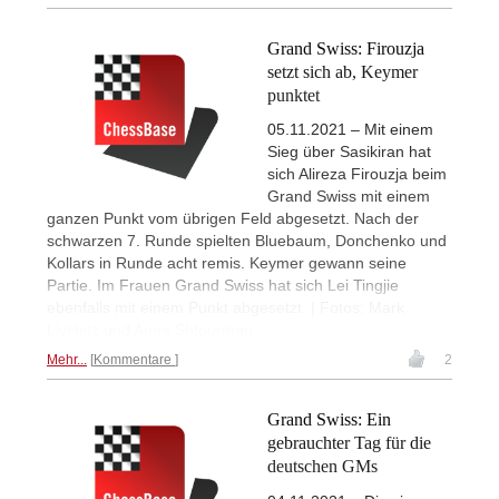
Grand Swiss: Firouzja
setzt sich ab, Keymer
punktet
05.11.2021 – Mit einem
Sieg über Sasikiran hat
sich Alireza Firouzja beim
Grand Swiss mit einem
ganzen Punkt vom übrigen Feld abgesetzt. Nach der
schwarzen 7. Runde spielten Bluebaum, Donchenko und
Kollars in Runde acht remis. Keymer gewann seine
Partie. Im Frauen Grand Swiss hat sich Lei Tingjie
ebenfalls mit einem Punkt abgesetzt. | Fotos: Mark
Livshitz und Anna Shtourman
Mehr...
Kommentare
2
Grand Swiss: Ein
gebrauchter Tag für die
deutschen GMs