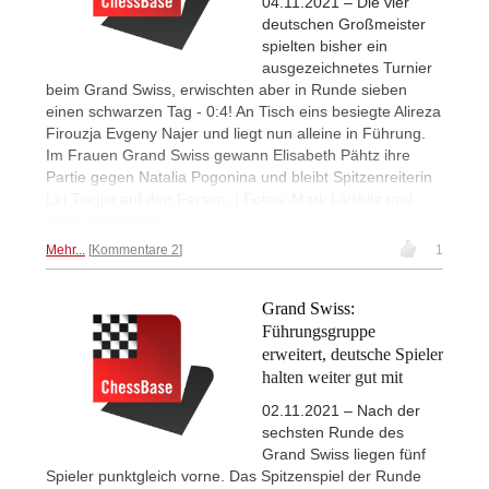
04.11.2021 – Die vier
deutschen Großmeister
spielten bisher ein
ausgezeichnetes Turnier
beim Grand Swiss, erwischten aber in Runde sieben
einen schwarzen Tag - 0:4! An Tisch eins besiegte Alireza
Firouzja Evgeny Najer und liegt nun alleine in Führung.
Im Frauen Grand Swiss gewann Elisabeth Pähtz ihre
Partie gegen Natalia Pogonina und bleibt Spitzenreiterin
Lei Tingjie auf den Fersen. | Fotos: Mark Livshitz und
Anna Shtourman
Mehr...
Kommentare 2
1
Grand Swiss:
Führungsgruppe
erweitert, deutsche Spieler
halten weiter gut mit
02.11.2021 – Nach der
sechsten Runde des
Grand Swiss liegen fünf
Spieler punktgleich vorne. Das Spitzenspiel der Runde