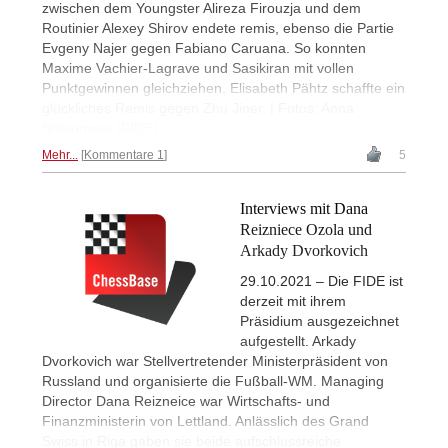
zwischen dem Youngster Alireza Firouzja und dem
Routinier Alexey Shirov endete remis, ebenso die Partie
Evgeny Najer gegen Fabiano Caruana. So konnten
Maxime Vachier-Lagrave und Sasikiran mit vollen
Punktgewinnen gleichziehen. Elisabeth Pähtz schaffte ein
glückliches Remis gegen Zhu Jiner. | Fotos: Anna
Shtourman (FIDE)
Mehr...
Kommentare 1
5
Interviews mit Dana
Reizniece Ozola und
Arkady Dvorkovich
29.10.2021 – Die FIDE ist
derzeit mit ihrem
Präsidium ausgezeichnet
aufgestellt. Arkady
Dvorkovich war Stellvertretender Ministerpräsident von
Russland und organisierte die Fußball-WM. Managing
Director Dana Reizneice war Wirtschafts- und
Finanzministerin von Lettland. Anlässlich des Grand
Swiss in Riga gaben sie beide aufschlussreiche