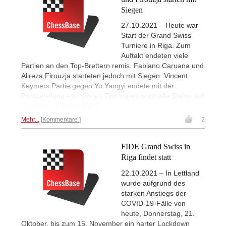
Siegen
27.10.2021 – Heute war
Start der Grand Swiss
Turniere in Riga. Zum
Auftakt endeten viele
Partien an den Top-Brettern remis. Fabiano Caruana und
Alireza Firouzja starteten jedoch mit Siegen. Vincent
Keymers Partie gegen Yu Yangyi endete mit der
Punkteteilung - im 40sten Zug waren noch alle Steine auf
dem Brett. | Fotos: FIDE
Mehr...
Kommentare
2
FIDE Grand Swiss in
Riga findet statt
22.10.2021 – In Lettland
wurde aufgrund des
starken Anstiegs der
COVID-19-Fälle von
heute, Donnerstag, 21.
Oktober, bis zum 15. November ein harter Lockdown