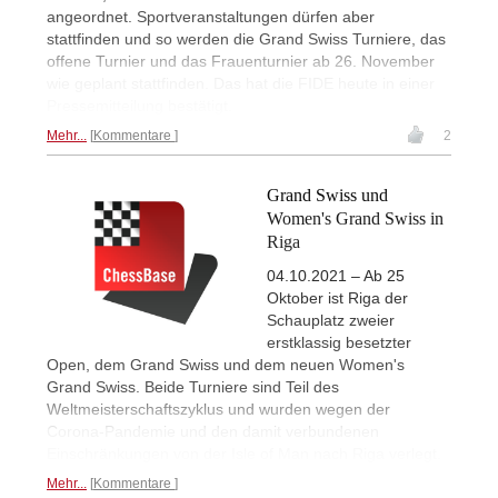
angeordnet. Sportveranstaltungen dürfen aber
stattfinden und so werden die Grand Swiss Turniere, das
offene Turnier und das Frauenturnier ab 26. November
wie geplant stattfinden. Das hat die FIDE heute in einer
Pressemitteilung bestätigt.
Mehr...
Kommentare
2
Grand Swiss und
Women's Grand Swiss in
Riga
04.10.2021 – Ab 25
Oktober ist Riga der
Schauplatz zweier
erstklassig besetzter
Open, dem Grand Swiss und dem neuen Women's
Grand Swiss. Beide Turniere sind Teil des
Weltmeisterschaftszyklus und wurden wegen der
Corona-Pandemie und den damit verbundenen
Einschränkungen von der Isle of Man nach Riga verlegt.
Mehr...
Kommentare