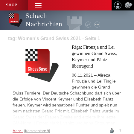
SHOP
TOGGLE
NAVIGATION
Schach
Nachrichten
tag: Women's Grand Swiss 2021 - Seite 1
Riga: Firouzja und Lei
gewinnen Grand Swiss,
Keymer und Pähtz
überragend
08.11.2021 – Alireza
Firouzja und Lei Tingjie
gewinnen die Grand
Swiss Turniere. Der Deutsche Schachbund darf sich über
die Erfolge von Vincent Keymer unbd Elisabeth Pähtz
freuen. Keymer wird sensationell Fünfter und spielt nun
beim nächsten Grand Prix mit. Elisabeth Pähtz wurde im
Grand Swiss der Frauen Zweite und erzielte ihre letzte
GM-Norm. | Fotos: Mark Livshitz und Anna Shtourman
Mehr...
Kommentare 9
7