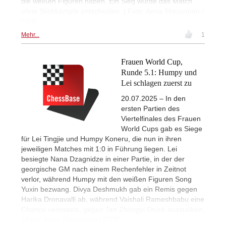
die weißen Figuren haben. Ein Sieg würde das Match
ohne Stichkämpfe entscheiden. | Foto: Anna Shtourman /
FIDE
Mehr...
1
Frauen World Cup,
Runde 5.1: Humpy und
Lei schlagen zuerst zu
20.07.2025 – In den
ersten Partien des
Viertelfinales des Frauen
World Cups gab es Siege
für Lei Tingjie und Humpy Koneru, die nun in ihren
jeweiligen Matches mit 1:0 in Führung liegen. Lei
besiegte Nana Dzagnidze in einer Partie, in der der
georgische GM nach einem Rechenfehler in Zeitnot
verlor, während Humpy mit den weißen Figuren Song
Yuxin bezwang. Divya Deshmukh gab ein Remis gegen
Harika Dronavalli ab, während Vaishali Rameshbabu eine
Chance verpasste, gegen Tan Zhongyi Druck auszuüben.
| Foto: Anna Shtourman / FIDE