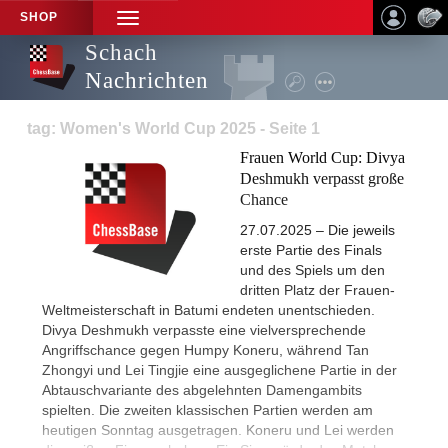
SHOP
TOGGLE
NAVIGATION
Schach
Nachrichten
tag: Women's World Cup 2025 - Seite 1
Frauen World Cup: Divya
Deshmukh verpasst große
Chance
27.07.2025 – Die jeweils
erste Partie des Finals
und des Spiels um den
dritten Platz der Frauen-
Weltmeisterschaft in Batumi endeten unentschieden.
Divya Deshmukh verpasste eine vielversprechende
Angriffschance gegen Humpy Koneru, während Tan
Zhongyi und Lei Tingjie eine ausgeglichene Partie in der
Abtauschvariante des abgelehnten Damengambits
spielten. Die zweiten klassischen Partien werden am
heutigen Sonntag ausgetragen. Koneru und Lei werden