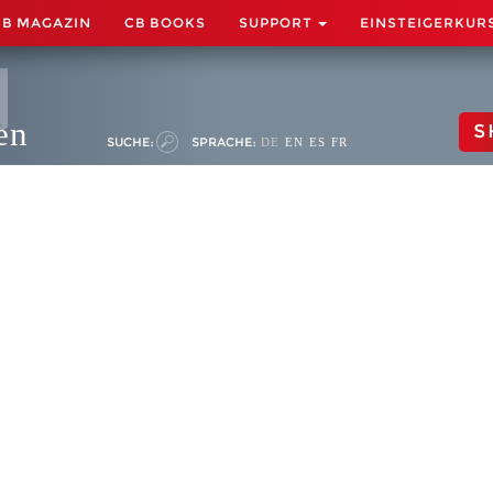
CB MAGAZIN
CB BOOKS
SUPPORT
EINSTEIGERKUR
en
S
SUCHE:
SPRACHE:
DE
EN
ES
FR