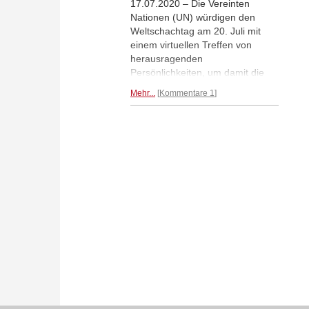
17.07.2020 – Die Vereinten
Nationen (UN) würdigen den
Weltschachtag am 20. Juli mit
einem virtuellen Treffen von
herausragenden
Persönlichkeiten, um damit die
besondere Rolle und die Aufgabe
Mehr...
Kommentare 1
des Schachspiels als soziales und
integratives Spiel zu betonen.