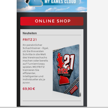
ONLINE SHOP
Neuheiten
FRITZ 21
Ihr persönlicher
Schachtrainer - Egal,
ob Sie Ihre ersten
Schritte in die Welt
des Vereinsschachs
machen oder bereits
auf Turnierniveau
spielen: Mit FRITZ
trainieren Sie
effizienter,
intelligenter und
individueller als je
zuvor.
69,90 €