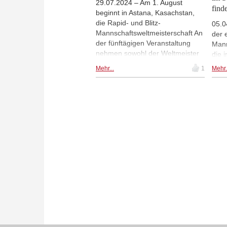
29.07.2024 – Am 1. August
find
beginnt in Astana, Kasachstan,
die Rapid- und Blitz-
05.0
Mannschaftsweltmeisterschaft An
der 
der fünftägigen Veranstaltung
Mann
nehmen sowohl der Weltmeister
die 
Ding Liren als auch der
ausg
Mehr...
1
Mehr.
Weltranglistenerste Magnus
besc
Carlsen teil. Daneben gibt es ein
zu o
Staraufgebot an
Mann
Supergroßmeistern, die neben
verb
Amateurspielern spielen. Die
1. b
Runden 1-4 des Schnellschach-
Haup
Turniers werden am Freitag
stat
ausgetragen.
Welt
erwa
bere
Tite
Rose
WR, 