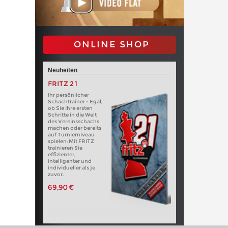
ONLINE SHOP
Neuheiten
FRITZ 21
Ihr persönlicher
Schachtrainer - Egal,
ob Sie Ihre ersten
Schritte in die Welt
des Vereinsschachs
machen oder bereits
auf Turnierniveau
spielen: Mit FRITZ
trainieren Sie
effizienter,
intelligenter und
individueller als je
zuvor.
69,90 €