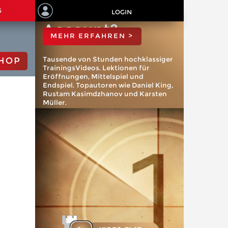
ChessBase
S
LOGIN
Account?
MEHR ERFAHREN >
Tausende von Stunden hochklassiger
HOP
TrainingsVideos. Lektionen für
Eröffnungen, Mittelspiel und
Endspiel. Topautoren wie Daniel King,
Rustam Kasimdzhanov und Karsten
Müller.