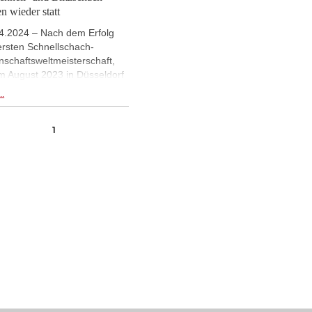
en wieder statt
4.2024 – Nach dem Erfolg
ersten Schnellschach-
schaftsweltmeisterschaft,
im August 2023 in Düsseldorf
etragen wurde, hat die FIDE
..
hlossen, eine zweite Auflage
rganisieren und mit der Blitz-
1
schaftsweltmeisterschaft zu
inden. Das Turnier wird vom
is 6. August in Astana, der
tstadt Kasachstans,
tfinden. Zahlreiche
klassespieler werden
rtet und Magnus Carlsen hat
its bestätigt, dass er für den
lverteidiger, das von Wadim
nstein gesponserte Team
spielen wird.