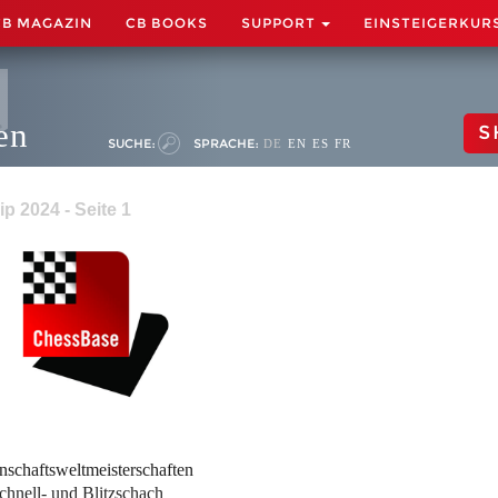
CB MAGAZIN
CB BOOKS
SUPPORT
EINSTEIGERKUR
en
S
SUCHE:
SPRACHE:
DE
EN
ES
FR
 2024 - Seite 1
schaftsweltmeisterschaften
chnell- und Blitzschach