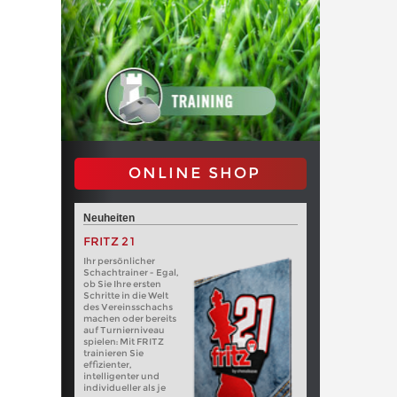
ONLINE SHOP
Neuheiten
FRITZ 21
Ihr persönlicher
Schachtrainer - Egal,
ob Sie Ihre ersten
Schritte in die Welt
des Vereinsschachs
machen oder bereits
auf Turnierniveau
spielen: Mit FRITZ
trainieren Sie
effizienter,
intelligenter und
individueller als je