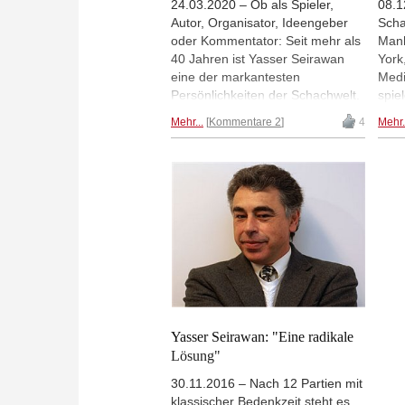
24.03.2020 – Ob als Spieler,
08.1
Autor, Organisator, Ideengeber
Scha
oder Kommentator: Seit mehr als
Manh
40 Jahren ist Yasser Seirawan
York
eine der markantesten
Medi
Persönlichkeiten der Schachwelt.
spie
Dabei wirkt er stets so, als hätte
phan
Mehr...
Kommentare 2
4
Mehr.
ihn das Schach glücklich gemacht
Scha
und würde ihn immer noch
rück
glücklich machen. Am 24. März
Scha
2020 feiert Seirawan 60.
der 
Geburtstag. ChessBase gratuliert
Spie
mit einem Rückblick auf eine
sein
bemerkenswerte Karriere. | Foto:
Kamp
David Llada
Yass
Chan
Yasser Seirawan: "Eine radikale
Lösung"
30.11.2016 – Nach 12 Partien mit
klassischer Bedenkzeit steht es