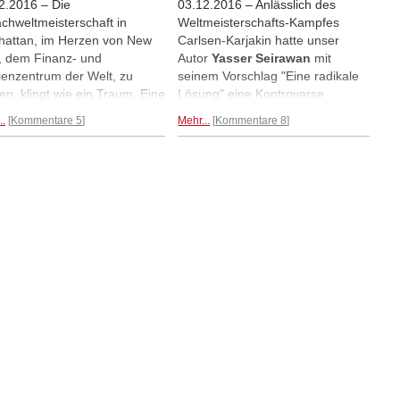
2.2016 – Die
03.12.2016 – Anlässlich des
chweltmeisterschaft in
Weltmeisterschafts-Kampfes
attan, im Herzen von New
Carlsen-Karjakin hatte unser
, dem Finanz- und
Autor
Yasser Seirawan
mit
enzentrum der Welt, zu
seinem Vorschlag "Eine radikale
len, klingt wie ein Traum. Eine
Lösung" eine Kontroverse
tastische Möglichkeit,
ausgelöst. In einem zweiten
..
Kommentare 5
Mehr...
Kommentare 8
ch ins Rampenlicht zu
Beitrag kommt der Großmeister
en, drei Wochen
auf seinen Vorschlag zurück und
chfieber zu genießen und
wendet sich an die Öffentlichkeit,
Welt zu zeigen, warum das
die seinen Beitrag so kontrovers
l so aufregend ist. Doch in
wie kaum einen anderen in der
em Rückblick auf den WM-
letzten Zeit aufgenommen hat.
f Carlsen vs Karjakin stellt
Mehr...
er Seirawan
fest, dass
viele
cen verpasst wurden.