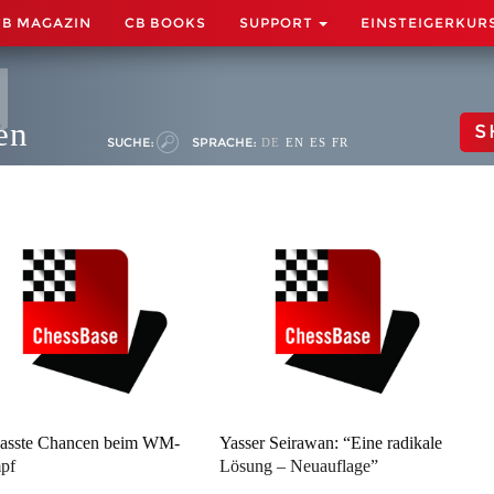
CB MAGAZIN
CB BOOKS
SUPPORT
EINSTEIGERKUR
en
S
SUCHE:
SPRACHE:
DE
EN
ES
FR
asste Chancen beim WM-
Yasser Seirawan: “Eine radikale
pf
Lösung – Neuauflage”