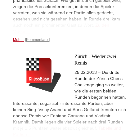
phantastisches Schach. Wie gut in Zürich gespielt wird,
zeigen die Pressekonferenzen, in denen die Spieler
verraten, was sie während der Partie alles gedacht,
gesehen und nicht gesehen haben. In Runde drei kam
auch noch ein prominenter Gast zu Wort.
Zu den
Videos...
Mehr...
Kommentare
Zürich - Wieder zwei
Remis
25.02.2013 – Die dritte
Runde der Zürich Chess
Challenge ging so weiter,
wie die ersten beiden
Runden begonnen hatten.
Interessante, sogar sehr interessante Partien, aber
keinen Sieg. Vishy Anand und Boris Gelfand trennten sich
ebenso Remis wie Fabiano Caruana und Vladimir
Kramnik. Damit liegen die vier Spieler nach drei Runden
mit je 1,5 Punkten weiter absolut gleichauf.
Tabelle und
Partien...