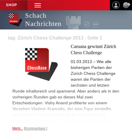
SHOP
TOGGLE
NAVIGATION
Schach
Nachrichten
tag: Zürich Chess Challenge 2013 - Seite 1
Caruana gewinnt Zürich
Chess Challenge
01.03.2013 – Wie alle
bisherigen Partien der
Zürich Chess Challenge
waren die Partien der
sechsten und letzten
Runde inhaltsreich und spannend. Aber anders als in den
vorherigen Runden gab es dieses Mal zwei
Entscheidungen. Vishy Anand profitierte von einem
Versehen Vladimir Kramniks, der eine Figur einstellte,
und Fabiano Caruana besiegte Boris Gelfand und
sicherte sich damit den Turniersieg.
Tabelle und Partien...
Mehr...
Kommentare