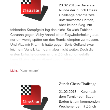
23.02.2013 – Die erste
Runde der Zurich Chess
Challenge brachte zwei
unterhaltsame Partien,
aber keinen Sieg. Am
fehlenden Kampfgeist lag das nicht. So wich Fabiano
Caruana gegen Vishy Anand einer Zugwiederholung aus,
nur um wenig später um das Remis kämpfen zu müssen.
Und Vladimir Kramnik hatte gegen Boris Gelfand zwar
leichtem Vorteil, kam dann aber nicht weiter. Doch die
ersten Entscheidungen sind in Zürich schon gefallen:
beim Blitzturnier am Abend zuvor.
Tabelle, Partien,
Bilder...
Mehr...
Kommentare
Zurich Chess Challenge
21.02.2013 – Kurz nach
dem Turnier von Baden-
Baden ist am kommenden
Wochenende mit Zürich