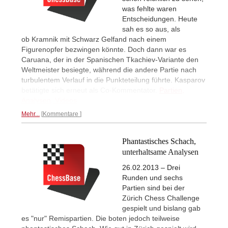
was fehlte waren
Entscheidungen. Heute
sah es so aus, als
ob Kramnik mit Schwarz Gelfand nach einem
Figurenopfer bezwingen könnte. Doch dann war es
Caruana, der in der Spanischen Tkachiev-Variante den
Weltmeister besiegte, während die andere Partie nach
turbulentem Verlauf in die Punkteteilung führte. Kasparov
betätigte sich erneut als Co-Kommentator.
Partien,
Analysen, Videos
Mehr...
Kommentare
Phantastisches Schach,
unterhaltsame Analysen
26.02.2013 – Drei
Runden und sechs
Partien sind bei der
Zürich Chess Challenge
gespielt und bislang gab
es "nur" Remispartien. Die boten jedoch teilweise