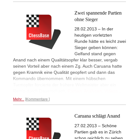
Zwei spannende Partien
ohne Sieger
28.02.2013 – In der
heutigen vorletzten
Runde hätte es leicht zwei
Sieger geben können:
Gelfand stand gegen
Anand nach einem Qualitätsopfer klar besser, vergab
seinen Vorteil aber nach einem Zg. Auch Caruana hatte
gegen Kramnik eine Qualität geopfert und dann das
Kommando übernommen. Mit einem hübschen
Turmopfer forcierte der frühere Weltmeister aber ein
Remis durch Dauerschach.
Partien, Analysen, Videos...
Mehr...
Kommentare
Caruana schlägt Anand
27.02.2013 – Schöne
Partien gab es in Zürich
schon reichlich zu sehen,