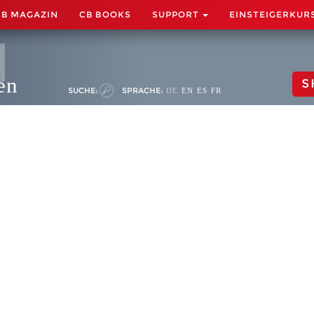
CB MAGAZIN
CB BOOKS
SUPPORT
EINSTEIGERKUR
en
S
SUCHE:
SPRACHE:
DE
EN
ES
FR