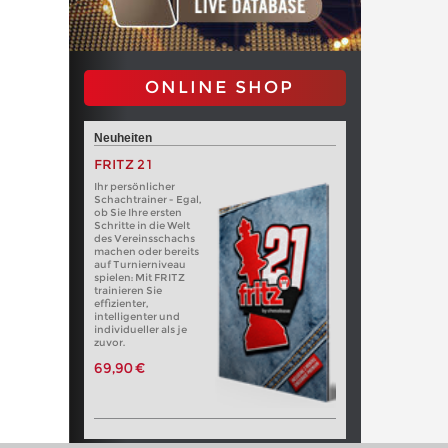
ONLINE SHOP
Neuheiten
FRITZ 21
Ihr persönlicher
Schachtrainer - Egal,
ob Sie Ihre ersten
Schritte in die Welt
des Vereinsschachs
machen oder bereits
auf Turnierniveau
spielen: Mit FRITZ
trainieren Sie
effizienter,
intelligenter und
individueller als je
zuvor.
69,90 €