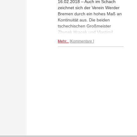
16.02.2018 – Auch im Schach
zeichnet sich der Verein Werder
Bremen durch ein hohes Maß an
Kontinuität aus. Die beiden
tschechischen Großmeister
Zbynek Hracek und Vlastimil
Babula gehörern - gefühlt - schon
Mehr...
Kommentare
seit der Vereinsgründung zur
Mannschaft. Am 26. Februar
geben sie im Bremer Vereinshaus
ein Doppelsimultan. C.D. Meyer
stellt Zbynek Hracek in einem
Portrait vor. (Foto: Werder
Bremen)