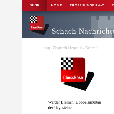
HOME
ERÖFFNUNGEN A-Z
SHOP
Schach Nachricht
tag: Zbynek Hracek - Seite 1
Werder Bremen: Doppelsimultan
der Urgesteine