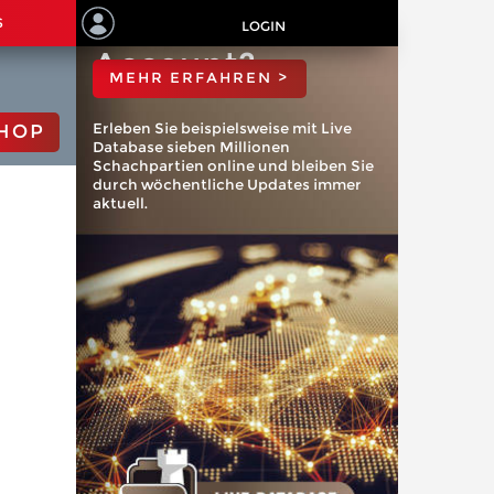
ChessBase
S
LOGIN
Account?
MEHR ERFAHREN >
Erleben Sie beispielsweise mit Live
HOP
Database sieben Millionen
Schachpartien online und bleiben Sie
durch wöchentliche Updates immer
aktuell.