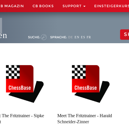
CB MAGAZIN
CB BOOKS
SUPPORT
EINSTEIGERKUR
en
S
SUCHE:
SPRACHE:
DE
EN
ES
FR
 The Fritztrainer - Sipke
Meet The Fritztrainer - Harald
t
Schneider-Zinner