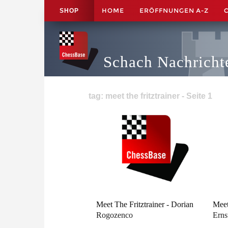
HOME
ERÖFFNUNGEN A-Z
SHOP
Schach Nachricht
tag: meet the fritztrainer - Seite 1
Meet The Fritztrainer - Dorian
Meet
Rogozenco
Erns