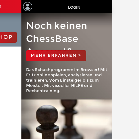
S
LOGIN
Noch keinen
ChessBase
HOP
Account?
MEHR ERFAHREN >
Das Schachprogramm im Browser! Mit
Fritz online spielen, analysieren und
trainieren. Vom Einsteiger bis zum
Meister. Mit visueller HILFE und
Rechentraining.