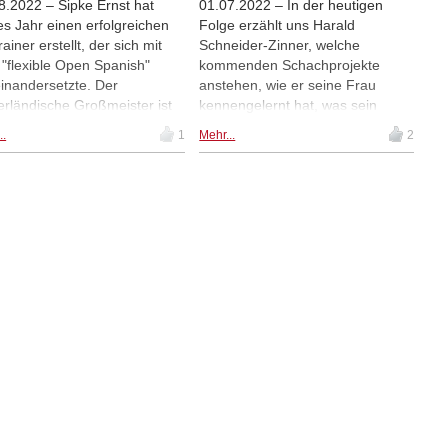
8.2022 – Sipke Ernst hat
01.07.2022 – In der heutigen
tes Jahr einen erfolgreichen
Folge erzählt uns Harald
rainer erstellt, der sich mit
Schneider-Zinner, welche
"flexible Open Spanish"
kommenden Schachprojekte
inandersetzte. Der
anstehen, wie er seine Frau
erländische Großmeister ist
kennengelernt hat, was sein
er da, mit "3.h4 against the
Lieblingsballsport ist und zu
..
1
Mehr...
2
's Indian and Grünfeld". Es ist
welchem südamerikanischen
er Zeit ihn zu fragen, wann er
Land er gerne reist. "Meet The
dem Schachspielen begann,
Fritztrainer" lässt Dich Deinen
r sich fühlte, als er den
Lieblingscoach besser
meistertitel und eine
kennenlernen.
ungszahl von über 2600
ichte, und was eines seiner
enschaftlichsten Hobbys ist -
ich Armdrücken! Wir
ysieren auch eine seiner
lingspartien. Luke Mcshane
der Gegner, der ein schönes
r brachte, das Sipke noch
ner kontern konnte. | Foto:
e Ernst FB