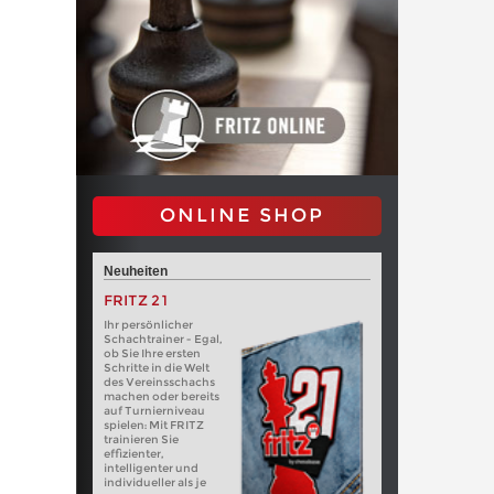
ONLINE SHOP
Neuheiten
FRITZ 21
Ihr persönlicher
Schachtrainer - Egal,
ob Sie Ihre ersten
Schritte in die Welt
des Vereinsschachs
machen oder bereits
auf Turnierniveau
spielen: Mit FRITZ
trainieren Sie
effizienter,
intelligenter und
individueller als je