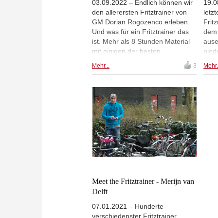
03.09.2022 – Endlich können wir
19.0
den allerersten Fritztrainer von
letz
GM Dorian Rogozenco erleben.
Fritz
Und was für ein Fritztrainer das
dem 
ist. Mehr als 8 Stunden Material
ause
mit einigen der besten
nied
klassischen Partien, die je
wied
Mehr...
3
Mehr.
gespielt wurden! Zeit, den
King
Fritztrainer zu treffen und ihn zu
an d
fragen, was er außer Schach
mit 
noch so macht. Als Special wird
wie e
Dorian uns einen kleinen Einblick
Groß
in seinen Fritztrainer geben und
Wert
über die Ideen und Inspirationen
erre
der klassischen Partien sprechen.
leid
näml
anal
Lieb
war 
Meet the Fritztrainer - Merijn van
Opfe
Delft
schö
07.01.2021 – Hunderte
Sipk
verschiedenster Fritztrainer