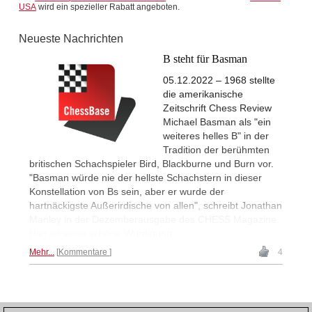
USA
wird ein spezieller Rabatt angeboten.
Neueste Nachrichten
B steht für Basman
05.12.2022 – 1968 stellte
die amerikanische
Zeitschrift Chess Review
Michael Basman als "ein
weiteres helles B" in der
Tradition der berühmten
britischen Schachspieler Bird, Blackburne und Burn vor.
"Basman würde nie der hellste Schachstern in dieser
Konstellation von Bs sein, aber er wurde der
hartnäckigste Außerirdische von allen", schreibt Jonathan
Manley in der Dezemberausgabe des CHESS Magazine.
Hier ist seine schöne Würdigung.
Mehr...
Kommentare
4