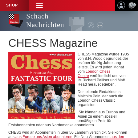
SHOP
TOGGLE
NAVIGATION
Schach
Nachrichten
CHESS Magazine
CHESS Magazine wurde 1935
von B.H. Wood gegründet, der
es über fünfzig Jahre lang
leitete. Es wird jeden Monat
vom
London Chess
Centre
veröffentlicht und von
IM Richard Palliser und Matt
Read herausgegeben.
Der leitende Redakteur ist
Malcolm Pein, der auch die
London Chess Classic
organisiert.
Sie können aus Europa und
Asien zu einem speziell
ermäßigten Preis für
Erstabonnenten oder aus Nordamerika abonnieren.
CHESS wird an Abonnenten in über 50 Ländern verschickt. Sie können
aus
aus Europe uns Asien abonnieren.
Für Neu-Abonnenten
aus den