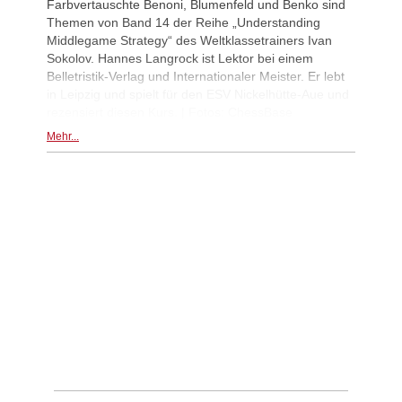
Farbvertauschte Benoni, Blumenfeld und Benko sind
Van Foreest - So (C28)
Themen von Band 14 der Reihe „Understanding
New Opening Trend
1d
Middlegame Strategy“ des Weltklassetrainers Ivan
Liang - Caruana (C01)
Sokolov. Hannes Langrock ist Lektor bei einem
Belletristik-Verlag und Internationaler Meister. Er lebt
New Opening Trend
1d
Dominguez Perez - Caruana (C41)
in Leipzig und spielt für den ESV Nickelhütte-Aue und
rezensiert diesen Kurs. | Fotos: ChessBase
New Opening Trend
1d
Kiolbasa - Salimova (C50)
Mehr...
New Opening Trend
1d
Piliposyan - Burns (B54)
New Opening Trend
1d
Ilinca - Ibrahimli (B90)
New Opening Trend
1d
Vazquez - Gorodetzky (D35)
New Opening Trend
1d
Magold - Sahib Singh (C55)
New Opening Trend
1d
Gavrilescu - Mohamed Anees M (C1
Interesting Novelty
1d
Samadov - Movahed (D43)
New Opening Trend
1d
Kuzubov - Gagic (D50)