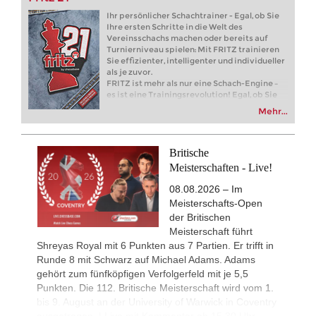
Turkish Chess Super League 2
4h
Ihr persönlicher Schachtrainer - Egal, ob Sie
Round 7 now live
Ihre ersten Schritte in die Welt des
New Opening Trend
5h
Vereinsschachs machen oder bereits auf
Caku - Manko (B32)
Turnierniveau spielen: Mit FRITZ trainieren
Sie effizienter, intelligenter und individueller
FIDE WUTCC Finals-KO 2026
6h
als je zuvor.
Round 2 now live
FRITZ ist mehr als nur eine Schach-Engine –
es ist eine Trainingsrevolution! Egal, ob Sie
New Opening Trend
9h
Ihre ersten Schritte in die Welt des
Tarasenka - Venskaya (B76)
Mehr...
Vereinsschachs machen oder bereits auf
Turnierniveau spielen: Mit FRITZ trainieren
New Opening Trend
12h
Andreasyan - Shtavica (D30)
Sie effizienter, intelligenter und individueller
als je zuvor.
Britische
New Opening Trend
12h
Meisterschaften - Live!
Tasdogen - Aydincelebi (B38)
08.08.2026 – Im
New Opening Trend
14h
Maruflu - Olsen (D52)
Meisterschafts-Open
der Britischen
New Opening Trend
17h
Kvaloy - Nitish Belurkar (E05)
Meisterschaft führt
Shreyas Royal mit 6 Punkten aus 7 Partien. Er trifft in
New Opening Trend
17h
Runde 8 mit Schwarz auf Michael Adams. Adams
Bakhrillaev - Talibov (D35)
gehört zum fünfköpfigen Verfolgerfeld mit je 5,5
New Opening Trend
17h
Punkten. Die 112. Britische Meisterschaft wird vom 1.
Camlar - Ahmad (B54)
bis 9. August an der University of Warwick in Coventry
New Opening Trend
18h