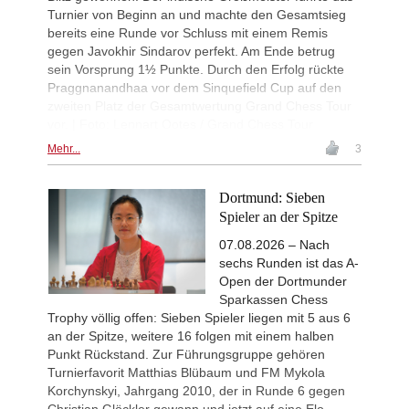
Sindarov - Dominguez Perez (C54)
Turnier von Beginn an und machte den Gesamtsieg
New Opening Trend
2d
bereits eine Runde vor Schluss mit einem Remis
Sindarov - Van Foreest (C50)
gegen Javokhir Sindarov perfekt. Am Ende betrug
New Opening Trend
2d
sein Vorsprung 1½ Punkte. Durch den Erfolg rückte
Caruana - So (D12)
Praggnanandhaa vor dem Sinquefield Cup auf den
zweiten Platz der Gesamtwertung Grand Chess Tour
Leca Chess Open 2026
2d
Round 9 now live
vor. | Foto: Lennart Ootes / Grand Chess Tour
FIDE WUTCC Finals-Pool-A 20
2d
Mehr...
3
Round 3 now live
New Opening Trend
2d
Dortmund: Sieben
Crawford - Friar (B92)
Spieler an der Spitze
New Opening Trend
2d
Ipek - Ceylan (A35)
07.08.2026 – Nach
sechs Runden ist das A-
New Opening Trend
2d
Singgih - Lesbekova (B28)
Open der Dortmunder
Sparkassen Chess
New Opening Trend
2d
Fava - Sooraj M R (B04)
Trophy völlig offen: Sieben Spieler liegen mit 5 aus 6
an der Spitze, weitere 16 folgen mit einem halben
New Opening Trend
2d
Punkt Rückstand. Zur Führungsgruppe gehören
Tanriverdi - Sirin (B72)
Turnierfavorit Matthias Blübaum und FM Mykola
New Opening Trend
2d
Korchynskyi, Jahrgang 2010, der in Runde 6 gegen
Pour Agha Bala - Olsen (D36)