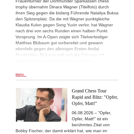
Frauenturnier der Dortmunder Sparkassen chess
trophy übernahm Dinara Wagner (Titelfoto) durch
ihren Sieg gegen die bislang Führende Nataliya Buksa
den Spitzenplatz. Da die mit Wagner punktgleiche
Klaudia Kulon gegen Song Yuxin verlor, hat Wagner
nach drei von sechs Runden einen halben Punkt
Vorsprung. Im A-Open zeigte sich Titelverteidiger
Matthias Blübaum gut vorbereitet und gewann
ebenfalls gegen den alleinigen Ersten Amilal
Munkhdalai. Blübaum teilt sich die Führung mit
Kacper Piorun und Yu Tian Poh. | Fotos:
Turnierveranstalter
Mehr...
Grand Chess Tour
Rapid and Blitz: "Opfer,
Opfer, Matt!"
06.08.2026 – "Opfer,
Opfer, Matt!" ist ein
berühmtes Zitat von
Bobby Fischer, der damit erklärt hat, wie man im