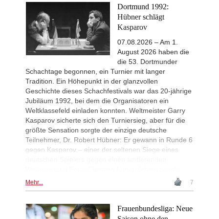
Dortmund 1992:
New Opening Trend
1d
Hübner schlägt
Svane - Hess (D35)
Kasparov
GCT Saint Louis Blitz 2026
1d
Round 18 now live
07.08.2026 – Am 1.
August 2026 haben die
New Opening Trend
1d
die 53. Dortmunder
Ivanchuk - Tutisani (A31)
Schachtage begonnen, ein Turnier mit langer
New Opening Trend
1d
Tradition. Ein Höhepunkt in der glanzvollen
Murzin - Tutisani (D02)
Geschichte dieses Schachfestivals war das 20-jährige
New Opening Trend
1d
Jubiläum 1992, bei dem die Organisatoren ein
Vokhidov - Inarkiev (C84)
Weltklassefeld einladen konnten. Weltmeister Garry
New Opening Trend
1d
Kasparov sicherte sich den Turniersieg, aber für die
Atabayev - Anton Guijarro (B11)
größte Sensation sorgte der einzige deutsche
Interesting Novelty
1d
Teilnehmer, Dr. Robert Hübner: Er gewann in Runde 6
Praggnanandhaa R - Van Foreest (A
gegen Kasparov – einer der seltenen Siege eines
deutschen Spielers gegen einen amtierenden
New Opening Trend
1d
Dominguez Perez - Caruana (C41)
Weltmeister. | Foto: Christian Lünig, Arbeitsblende
New Opening Trend
1d
Mehr...
7
Sanal - Deac (B30)
New Opening Trend
1d
Frauenbundesliga: Neue
Mendonca - Karthikeyan (C55)
Saison ohne den