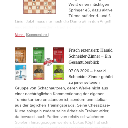
Weiß einen mächtigen
Springer e5, dazu aktive
Türme auf der d- und f-
Linie. Jetzt muss nur noch die Dame a6 in den Angriff
eingeschaltet werden - fragt sich wie?
Mehr...
Kommentare
Frisch rezensiert: Harald
Schneider-Zinner – Ein
Gesamtüberblick
07.08.2026 – Harald
Schneider-Zinner gehört
zu jener seltenen
Gruppe von Schachautoren, deren Werke nicht aus
einer nachträglichen Kommentierung der eigenen
Turnierkarriere entstanden ist, sondern unmittelbar
aus der täglichen Trainingspraxis. Seine ChessBase-
Kurse spiegeln zudem seine Arbeit als Trainer wider,
da bewusst auch Partien von relativ schwächeren
Spielern hinzugezogen werden. Lukas Köpl hat sich
seine Werke für ChessBase vorgenommen und diese