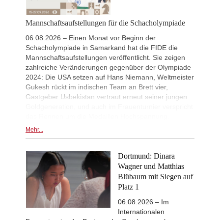
Mannschaftsaufstellungen für die Schacholympiade
06.08.2026 – Einen Monat vor Beginn der
Schacholympiade in Samarkand hat die FIDE die
Mannschaftsaufstellungen veröffentlicht. Sie zeigen
zahlreiche Veränderungen gegenüber der Olympiade
2024: Die USA setzen auf Hans Niemann, Weltmeister
Gukesh rückt im indischen Team an Brett vier,
Gastgeber Usbekistan vertraut erneut seiner jungen
Goldgeneration, und auch im Frauenturnier verspricht
das Rennen um die Medaillen Hochspannung.
Mehr...
Dortmund: Dinara
Wagner und Matthias
Blübaum mit Siegen auf
Platz 1
06.08.2026 – Im
Internationalen