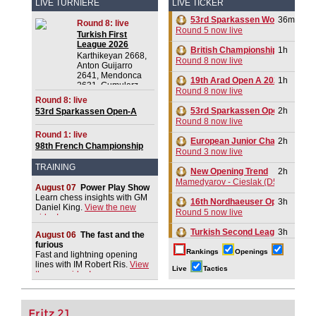
LIVE TURNIERE
LIVE TICKER
53rd Sparkassen Women Mast
36m
Round 8: live
Round 5 now live
Turkish First
League 2026
British Championship 2026
1h
Karthikeyan 2668,
Round 8 now live
Anton Guijarro
2641, Mendonca
19th Arad Open A 2026
1h
2631, Gumularz
Round 8 now live
2625
Round 8: live
53rd Sparkassen Open-A Trop
2h
53rd Sparkassen Open-A
Trophy 2026
Round 8 now live
Round 1: live
European Junior Championshi
2h
98th French Championship
Round 3 now live
2026
TRAINING
New Opening Trend
2h
Mamedyarov - Cieslak (D53)
August 07
Power Play Show
Learn chess insights with GM
16th Nordhaeuser Open Meiste
3h
Daniel King.
View the new
Round 5 now live
video!
Turkish Second League 2026
3h
August 06
The fast and the
Round 8 now live
furious
Rankings
Openings
Fast and lightning opening
Turkish First League 2026
3h
lines with IM Robert Ris.
View
Live
Tactics
Round 8 now live
the new video!
4h
Tactics in a live game
Batsiashvili - Kiolbasa
Fritz 21