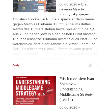
08.08.2026 – Erst
98th French Championship 202
1d
Round 1 now live
gewann Mykola
Korchynskyi gegen
New Opening Trend
1d
Babazada - Lazov (B92)
Christian Glöckler, in Runde 7 spielte er dann Remis
gegen Matthias Blübaum. Durch Blübaums drittes
New Opening Trend
1d
Remis des Turniers stehen beide Spieler nun bei 5,5
Sydykov - Svane (C47)
aus 7 und haben jeweils einen halben Punkt Abstand
New Opening Trend
1d
zur Tabellenspitze. Blübaum nimmt aktuell Platz 3 und
Sindarov - Liang (C51)
Korchynskyi Platz 7 der Tabelle ein. Amar Elham und
Interesting Novelty
1d
Felix Xie führen mit 6 aus 7. Elham gewann gegen
So - Giri (D38)
Amilal Munkhdalai und Felix Xie gewann gegen David
New Opening Trend
1d
Navara. | Fotos: Turnierveranstalter
Dominguez Perez - Liang (C84)
Mehr...
1
New Opening Trend
1d
Ivanchuk - Tutisani (A31)
Frisch rezensiert: Ivan
New Opening Trend
1d
Vokhidov - Inarkiev (C84)
Sokolov –
Understanding
New Opening Trend
1d
Atabayev - Anton Guijarro (B11)
Middlegame Strategy
(Teil 14)
New Opening Trend
1d
Sindarov - Giri (C58)
08.08.2026 –
New Opening Trend
1d