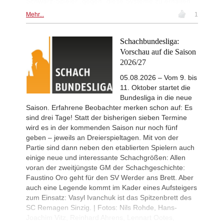
Schwarz-Spieler „gegen“ diese Systeme zu erhalten.
Mehr...
1
Schachbundesliga:
Vorschau auf die Saison
2026/27
05.08.2026 – Vom 9. bis
11. Oktober startet die
Bundesliga in die neue
Saison. Erfahrene Beobachter merken schon auf: Es
sind drei Tage! Statt der bisherigen sieben Termine
wird es in der kommenden Saison nur noch fünf
geben – jeweils an Dreierspieltagen. Mit von der
Partie sind dann neben den etablierten Spielern auch
einige neue und interessante Schachgrößen: Allen
voran der zweitjüngste GM der Schachgeschichte:
Faustino Oro geht für den SV Werder ans Brett. Aber
auch eine Legende kommt im Kader eines Aufsteigers
zum Einsatz: Vasyl Ivanchuk ist das Spitzenbrett des
SC Remagen Sinzig. | Fotos: Nils Rohde, Hans-
Joachim Vitz, Reinhard Ahrens, Lennart Ootes,