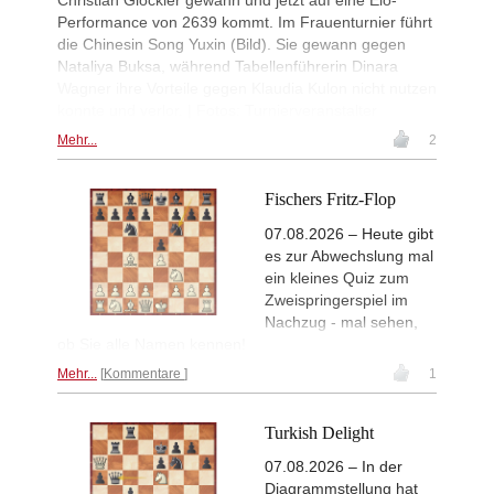
Christian Glöckler gewann und jetzt auf eine Elo-
Interesting Novelty
2d
Performance von 2639 kommt. Im Frauenturnier führt
Hardaway - Erten (C45)
die Chinesin Song Yuxin (Bild). Sie gewann gegen
New Opening Trend
2d
Nataliya Buksa, während Tabellenführerin Dinara
Rodriguez Hernandez - Elias Reyes
Wagner ihre Vorteile gegen Klaudia Kulon nicht nutzen
Interesting Novelty
2d
konnte und verlor. | Fotos: Turnierveranstalter
Alexakis - Samant Aditya S (C65)
Mehr...
2
New Opening Trend
2d
Amar - Nitish Belurkar (C10)
Fischers Fritz-Flop
New Opening Trend
2d
Liang - Van Foreest (C72)
07.08.2026 – Heute gibt
es zur Abwechslung mal
ein kleines Quiz zum
Zweispringerspiel im
Nachzug - mal sehen,
ob Sie alle Namen kennen!
Mehr...
Kommentare
1
Turkish Delight
07.08.2026 – In der
Diagrammstellung hat