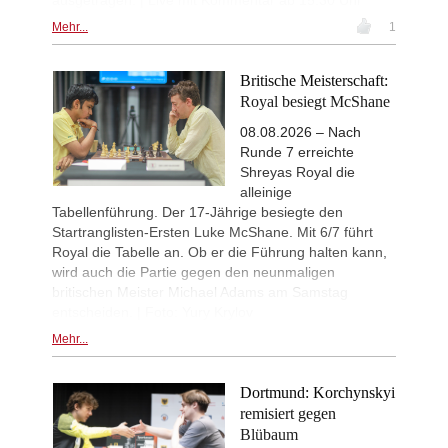
ausgetragen. | Live mit Kommentar ab 15.30 Uhr
Jin - Gazik (B72)
Mehr...
1
New Opening Trend
19h
Khusenkhojaev - Kovalenko (A40)
New Opening Trend
20h
Britische Meisterschaft:
Murzin - Tinmaz (B11)
Royal besiegt McShane
New Opening Trend
20h
08.08.2026 – Nach
Dominguez Perez - Liang (C84)
Runde 7 erreichte
Interesting Novelty
21h
Shreyas Royal die
Praggnanandhaa R - Van Foreest (A
alleinige
Interesting Novelty
22h
Tabellenführung. Der 17-Jährige besiegte den
So - Giri (D38)
Startranglisten-Ersten Luke McShane. Mit 6/7 führt
New Opening Trend
22h
Royal die Tabelle an. Ob er die Führung halten kann,
Van Foreest - So (C28)
wird auch die Partie gegen den neunmaligen
britischen Meister Michael Adams am Samstag
New Opening Trend
22h
Sindarov - Liang (C51)
entscheiden. | Foto: Yury Krylov
New Opening Trend
23h
Mehr...
Sindarov - Giri (C58)
New Opening Trend
1d
Dortmund: Korchynskyi
Dominguez Perez - Caruana (C41)
remisiert gegen
New Opening Trend
1d
Blübaum
Liang - Caruana (C01)