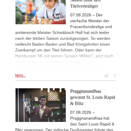
New Opening Trend
1d
Titelverteidiger
Dominguez Perez - Liang (C84)
New Opening Trend
1d
07.08.2026 – Der
Van Foreest - So (C28)
vierfache Meister der
Frauenbundesliga und
Werner-Ott-Open 2026
2d
Round 6 now live
amtierende Meister Schwäbisch Hall hat sich leider
nach der letzten Saison zurückgezogen. So werden
Interesting Novelty
2d
vielleicht Baden-Baden und Bad Königshofen einen
Tabatabaei - Deac (E20)
Zweikampf um den Titel führen. Oder kann der
Interesting Novelty
2d
Hamburger SK mit seinen "jungen Wilden", jetzt auch
Kuru - Rapport (C56)
mit Bodhana Sivanandan (11 Jahre, Foto)
Interesting Novelty
2d
dazwischenfunken? | Foto: FIDE / Michal Walusza
Giri - Praggnanandhaa R (B06)
Mehr...
1
New Opening Trend
2d
Dominguez Perez - Praggnanandha
New Opening Trend
2d
Praggnanandhaa
Liang - Giri (B92)
gewinnt St. Louis Rapid
New Opening Trend
2d
& Blitz
Keymer - Praggnanandhaa R (D31)
07.08.2026 –
New Opening Trend
2d
Praggnanandhaa hat
Keymer - So (C84)
das Saint Louis Rapid &
Interesting Novelty
2d
Blitz gewonnen. Der indische Großmeister führte das