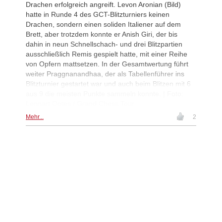
Drachen erfolgreich angreift. Levon Aronian (Bild)
hatte in Runde 4 des GCT-Blitzturniers keinen
Drachen, sondern einen soliden Italiener auf dem
Brett, aber trotzdem konnte er Anish Giri, der bis
dahin in neun Schnellschach- und drei Blitzpartien
ausschließlich Remis gespielt hatte, mit einer Reihe
von Opfern mattsetzen. In der Gesamtwertung führt
weiter Praggnanandhaa, der als Tabellenführer ins
Blitzturnier gestartet war und auch beim Blitzen mit 6
aus 9 die meisten Punkte sammeln konnte. | Foto:
Lennart Ootes / Grand Chess Tour
Mehr...
2