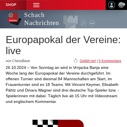
SHOP
TOGGLE
NAVIGATION
Schach
Nachrichten
Europapokal der Vereine:
live
von ChessBase
Gefällt mir!
|
0 Kommentare
26.10.2024 – Von Sonntag an wird in Vrnjacka Banja eine
Woche lang der Europapokal der Vereine durchgeführt. Im
offenen Turnier sind diesmal 84 Mannschaften am Start, im
Frauenturnier sind es 18 Teams. Mit Vincent Keymer, Elisabeth
Pähtz und Dinara Wagner sind drei deutsche Top-Spieler bzw. -
Spielerinnen mit dabei. Täglich live ab 15 Uhr mit Videostream
und englischem Kommentar.