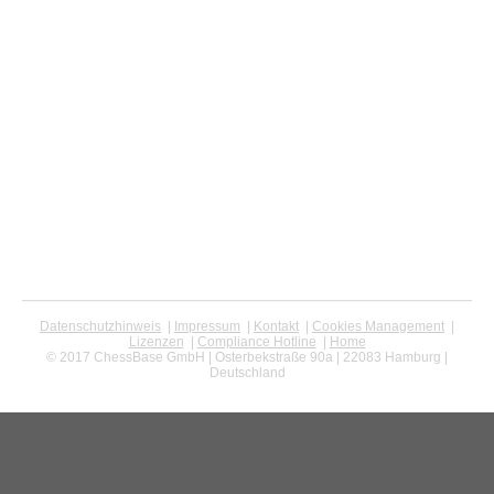
Datenschutzhinweis
|
Impressum
|
Kontakt
|
Cookies Management
|
Lizenzen
|
Compliance Hotline
|
Home
© 2017 ChessBase GmbH | Osterbekstraße 90a | 22083 Hamburg |
Deutschland
coldest news