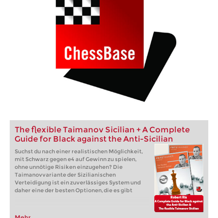
The flexible Taimanov Sicilian + A Complete
Guide for Black against the Anti-Sicilian
Suchst du nach einer realistischen Möglichkeit,
mit Schwarz gegen e4 auf Gewinn zu spielen,
ohne unnötige Risiken einzugehen? Die
Taimanovvariante der Sizilianischen
Verteidigung ist ein zuverlässiges System und
daher eine der besten Optionen, die es gibt
Mehr...