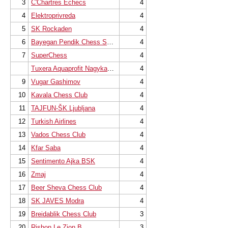
3
C'Chartres Echecs
4
4
Elektroprivreda
4
5
SK Rockaden
4
6
Bayegan Pendik Chess Sports Club
4
7
SuperChess
4
Tuxera Aquaprofit Nagykanizsai Sakk Klub
4
9
Vugar Gashimov
4
10
Kavala Chess Club
4
11
TAJFUN-ŠK Ljubljana
4
12
Turkish Airlines
4
13
Vados Chess Club
4
14
Kfar Saba
4
15
Sentimento Ajka BSK
4
16
Zmaj
4
17
Beer Sheva Chess Club
4
18
SK JAVES Modra
4
19
Breidablik Chess Club
3
20
Rishon Le Zion B
3