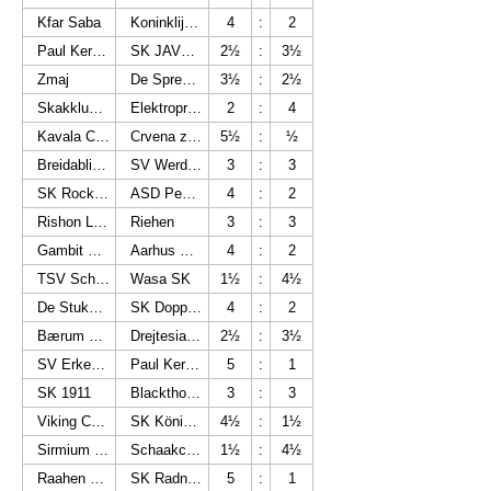
Kfar Saba
Koninklijke Brugse Schaakkring vzw
4
:
2
Paul Keres 1
SK JAVES Modra
2½
:
3½
Zmaj
De Sprenger Echternach
3½
:
2½
Skakklubben Nordkalotten
Elektroprivreda
2
:
4
Kavala Chess Club
Crvena zvezda - Data Driven Lab
5½
:
½
Breidablik Chess Club
SV Werder Bremen
3
:
3
SK Rockaden
ASD Pedone Isolano
4
:
2
Rishon Le Zion B
Riehen
3
:
3
Gambit Bonnevoie I
Aarhus Skakklub/Skolerne
4
:
2
TSV Schönaich
Wasa SK
1½
:
4½
De Stukkenjagers
SK Doppelbauer Kiel
4
:
2
Bærum Schakselskap
Drejtesia-Trokadero
2½
:
3½
SV Erkenschwick
Paul Keres 2
5
:
1
SK 1911
Blackthorne
3
:
3
Viking Chess Club
SK König Tegel
4½
:
1½
Sirmium Sremska Mitrovica
Schaakclub De Pluspion Wachtebeke
1½
:
4½
Raahen Linnoitus
SK Radnicki
5
:
1