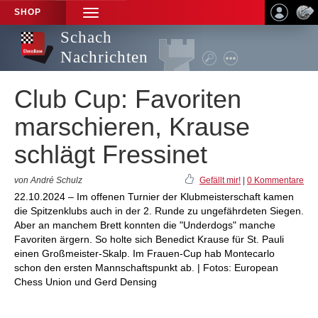
SHOP
TOGGLE
NAVIGATION
Schach
Nachrichten
Club Cup: Favoriten
marschieren, Krause
schlägt Fressinet
von André Schulz
Gefällt mir!
|
0 Kommentare
22.10.2024 – Im offenen Turnier der Klubmeisterschaft kamen
die Spitzenklubs auch in der 2. Runde zu ungefährdeten Siegen.
Aber an manchem Brett konnten die "Underdogs" manche
Favoriten ärgern. So holte sich Benedict Krause für St. Pauli
einen Großmeister-Skalp. Im Frauen-Cup hab Montecarlo
schon den ersten Mannschaftspunkt ab. | Fotos: European
Chess Union und Gerd Densing