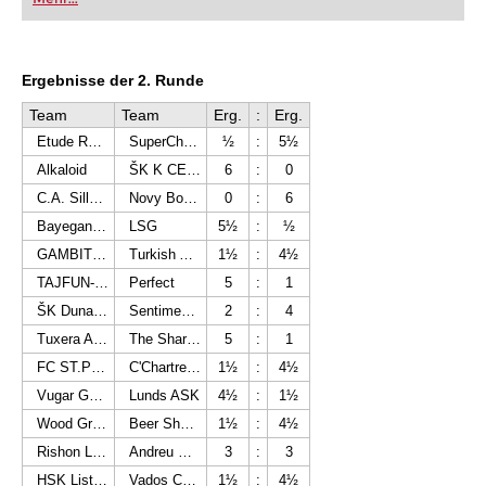
Ergebnisse der 2. Runde
Team
Team
Erg.
:
Erg.
Etude Ramat Gan Dov Porat Memorial
SuperChess
½
:
5½
Alkaloid
ŠK K CERO INVEST Nitra
6
:
0
C.A. Silla Integrant Col-lectius
Novy Bor Chess Club
0
:
6
Bayegan Pendik Chess Sports Club
LSG
5½
:
½
GAMBIT ASEE
Turkish Airlines
1½
:
4½
TAJFUN-ŠK Ljubljana
Perfect
5
:
1
ŠK Dunajská Streda
Sentimento Ajka BSK
2
:
4
Tuxera Aquaprofit Nagykanizsai Sakk Klub
The Sharks
5
:
1
FC ST.Pauli 1910 eV Sabt
C'Chartres Echecs
1½
:
4½
Vugar Gashimov
Lunds ASK
4½
:
1½
Wood Green
Beer Sheva Chess Club
1½
:
4½
Rishon Le Zion A
Andreu Paterna
3
:
3
HSK Lister Turm
Vados Chess Club
1½
:
4½