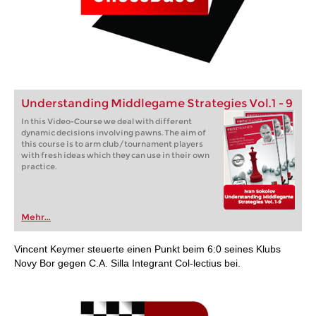
Understanding Middlegame Strategies Vol.1 - 9
In this Video-Course we deal with different
dynamic decisions involving pawns. The aim of
this course is to arm club/tournament players
with fresh ideas which they can use in their own
practice.
Mehr...
Vincent Keymer steuerte einen Punkt beim 6:0 seines Klubs
Novy Bor gegen C.A. Silla Integrant Col-lectius bei.