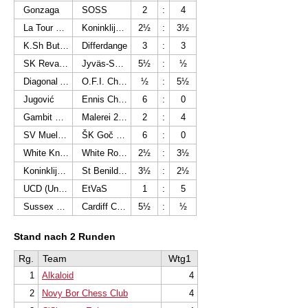
Gonzaga
SOSS
2
:
4
La Tour d'Ans-Loncin
Koninklijke Oostendse Schaakkring
2½
:
3½
K.Sh Butrinti
Differdange
3
:
3
SK Reval-Sport
Jyväs-Shakki
5½
:
½
Diagonal Alcorcon
O.F.I. Chess Club
½
:
5½
Jugović
Ennis Chess Club
6
:
0
Gambit Bonnevoie II
Malerei 2000 Rapid Feffernitz
2
:
4
SV Muelheim Nord
ŠK Goč - Vrnjačka Banja
6
:
0
White Knights Chess Club
White Rose
2½
:
3½
Koninklijke Wetterse Vrijpion
St Benildus
3½
:
2½
UCD (University College Dublin)
EtVaS
1
:
5
Sussex Martlets
Cardiff Chess Club
5½
:
½
Stand nach 2 Runden
Rg.
Team
Wtg1
1
Alkaloid
4
2
Novy Bor Chess Club
4