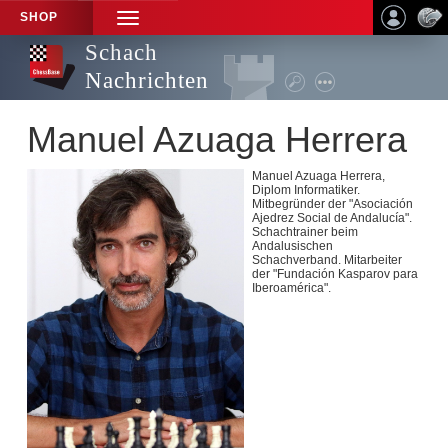
SHOP
TOGGLE
NAVIGATION
Schach
Nachrichten
Manuel Azuaga Herrera
Manuel Azuaga Herrera,
Diplom Informatiker.
Mitbegründer der "Asociación
Ajedrez Social de Andalucía".
Schachtrainer beim
Andalusischen
Schachverband. Mitarbeiter
der "Fundación Kasparov para
Iberoamérica".