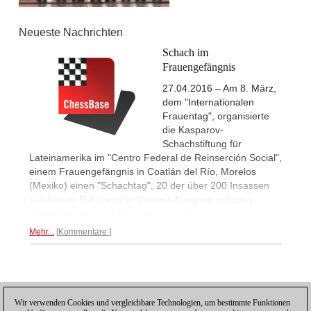
Neueste Nachrichten
Schach im
Frauengefängnis
27.04.2016 – Am 8. März,
dem "Internationalen
Frauentag", organisierte
die Kasparov-
Schachstiftung für
Lateinamerika im "Centro Federal de Reinserción Social",
einem Frauengefängnis in Coatlán del Río, Morelos
(Mexiko) einen "Schachtag". 20 der über 200 Insassen
spielten im Rahmen der Veranstaltung ein richtiges
Schachturnier.
Eine Reportage aus Mexiko...
Mehr...
Kommentare
Posting: 2 - 2
Wir verwenden Cookies und vergleichbare Technologien, um bestimmte Funktionen
Posting: 3 - 3