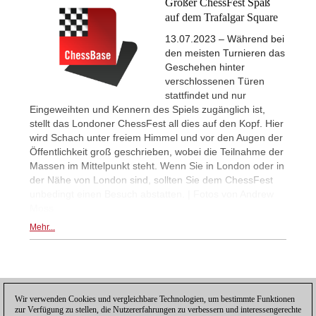
Großer ChessFest Spaß
auf dem Trafalgar Square
13.07.2023 – Während bei
den meisten Turnieren das
Geschehen hinter
verschlossenen Türen
stattfindet und nur
Eingeweihten und Kennern des Spiels zugänglich ist,
stellt das Londoner ChessFest all dies auf den Kopf. Hier
wird Schach unter freiem Himmel und vor den Augen der
Öffentlichkeit groß geschrieben, wobei die Teilnahme der
Massen im Mittelpunkt steht. Wenn Sie in London oder in
der Nähe von London sind, sollten Sie dem ChessFest
unbedingt einen Besuch abstatten. | Fotos von Andrew
Moss
Mehr...
Posting: 2 - 2
Wir verwenden Cookies und vergleichbare Technologien, um bestimmte Funktionen
Posting: 3 - 3
zur Verfügung zu stellen, die Nutzererfahrungen zu verbessern und interessengerechte