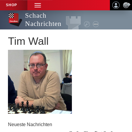
SHOP
TOGGLE
NAVIGATION
Schach
Nachrichten
Tim Wall
Neueste Nachrichten