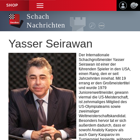
SHOP
TOGGLE
NAVIGATION
Schach
Nachrichten
Yasser Seirawan
Der Internationale
Schachgroßmeister Yasser
Seirawan ist einer der
führenden Spieler in den USA,
einen Rang, den er seit
Jahrzehnten innehat. Mit 19
errang er den Großmeistertitel
und wurde 1979
Juniorenweltmeister, gewann
viermal die US-Meisterschaft,
ist zehnmaliges Mitglied des
US-Olympiateams sowie
zweimaliger
Weltmeisterschaftskandidat.
Besonders hervor tat er sich
außerdem dadurch, dass er
sowohl Anatoly Karpov als
auch Garry Kasparov im
Turnierspiel besiegte, während