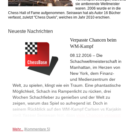
sie amtierende Weltmeister
waren. 2006 wurde er in die
Chess Hall of Fame aufgenommen. Seirawan hat als Autor 16 Bücher
verfasst, zuletzt "Chess Duels", welches im Jahr 2010 erschien.
Neueste Nachrichten
Verpasste Chancen beim
WM-Kampf
08.12.2016 – Die
Schachweltmeisterschaft in
Manhattan, im Herzen von
New York, dem Finanz-
und Medienzentrum der
Welt, zu spielen, klingt wie ein Traum. Eine phantastische
Möglichkeit, Schach ins Rampenlicht zu rücken, drei
Wochen Schachfieber zu genießen und der Welt zu
zeigen, warum das Spiel so aufregend ist. Doch in
seinem Rückblick auf den WM-Kampf Carlsen vs Karjakin
stellt
Yasser Seirawan
fest, dass
viele Chancen verpasst
wurden.
Mehr...
Kommentare 5