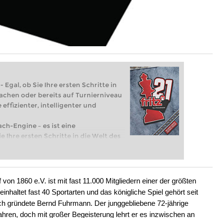
 Egal, ob Sie Ihre ersten Schritte in
achen oder bereits auf Turnierniveau
 effizienter, intelligenter und
ach-Engine – es ist eine
e Ihre ersten Schritte in die Welt des
eits auf Turnierniveau spielen: Mit
 intelligenter und individueller als je
on 1860 e.V. ist mit fast 11.000 Mitgliedern einer der größten
nhaltet fast 40 Sportarten und das königliche Spiel gehört seit
ch gründete Bernd Fuhrmann. Der junggebliebene 72-jährige
Jahren, doch mit großer Begeisterung lehrt er es inzwischen an