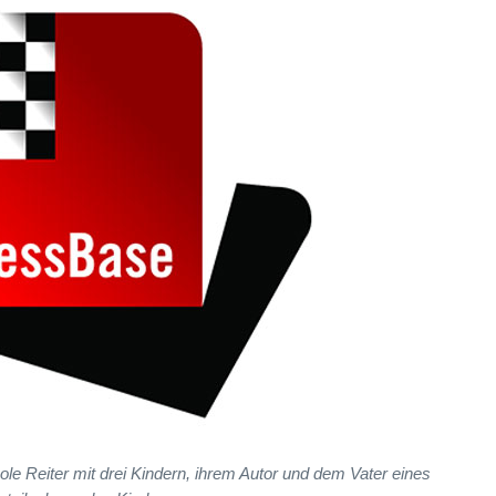
ole Reiter mit drei Kindern, ihrem Autor und dem Vater eines