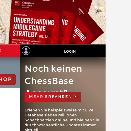
S
LOGIN
Noch keinen
ChessBase
HOP
Account?
MEHR ERFAHREN >
Erleben Sie beispielsweise mit Live
Database sieben Millionen
Schachpartien online und bleiben Sie
durch wöchentliche Updates immer
aktuell.