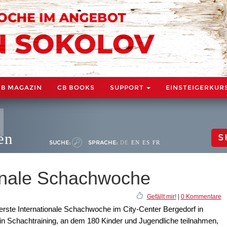
CB MAGAZIN
CB BOOKS
SUPPORT
EINSTEIGERKUR
en
S
SUCHE:
SPRACHE:
DE
EN
ES
FR
onale Schachwoche
Gefällt mir!
|
0 Kommentare
 erste Internationale Schachwoche im City-Center Bergedorf in
ein Schachtraining, an dem 180 Kinder und Jugendliche teilnahmen,