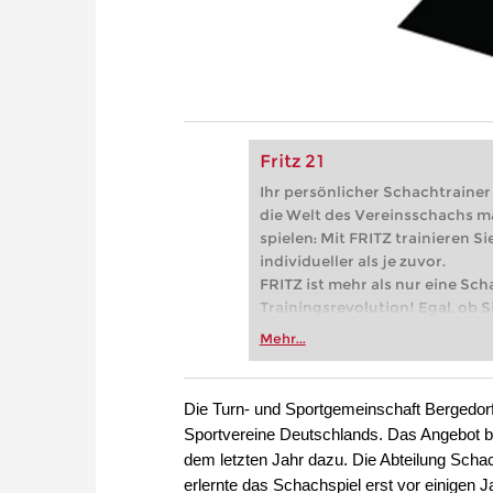
Fritz 21
Ihr persönlicher Schachtrainer -
die Welt des Vereinsschachs m
spielen: Mit FRITZ trainieren Sie
individueller als je zuvor.
FRITZ ist mehr als nur eine Sch
Trainingsrevolution! Egal, ob Si
Vereinsschachs machen oder ber
Mehr...
FRITZ trainieren Sie effizienter,
zuvor.
Die Turn- und Sportgemeinschaft Bergedorf v
Sportvereine Deutschlands. Das Angebot bei
dem letzten Jahr dazu. Die Abteilung Scha
erlernte das Schachspiel erst vor einigen 