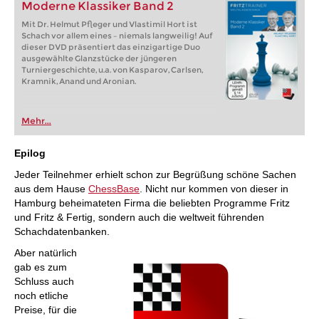
Moderne Klassiker Band 2
Mit Dr. Helmut Pfleger und Vlastimil Hort ist
Schach vor allem eines – niemals langweilig! Auf
dieser DVD präsentiert das einzigartige Duo
ausgewählte Glanzstücke der jüngeren
Turniergeschichte, u.a. von Kasparov, Carlsen,
Kramnik, Anand und Aronian.
Mehr...
Epilog
Jeder Teilnehmer erhielt schon zur Begrüßung schöne Sachen
aus dem Hause
ChessBase
. Nicht nur kommen von dieser in
Hamburg beheimateten Firma die beliebten Programme Fritz
und Fritz & Fertig, sondern auch die weltweit führenden
Schachdatenbanken.
Aber natürlich
gab es zum
Schluss auch
noch etliche
Preise, für die