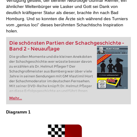
Verfügung gestellt, der Berliner Neurologe Gunnar Riemer, ein
ähnlicher Weltenbürger wie Lasker und Gott sei Dank von
deutlich kräftigerer Statur als dieser, brachte ihn nach Bad
Homburg. Und so konnten die Ärzte sich während des Turniers
vom „genius loci“ dieses berühmten Schachtischs Inspiration
holen.
Die schönsten Partien der Schachgeschichte -
Band 2 - Neuauflage
Die großen Momente und die kleinen Anekdoten
der Schachgeschichte: wer wüsste besser davon
zu erzählen als Dr. Helmut Pfleger? Der
Schachgroßmeister aus Bamberg war über viele
Jahre in seinen Sendungen mit GM Vlastimil Hort
der Schachmoderator im deutschen Fernsehen.
Mit seiner DVD-Reihe knüpft Dr. Helmut Pfleger
an diese Erfolgsgeschichte an und führt Ihnen
ausgewählte „Juwelen der Schachgeschichte“ in
Mehr...
Bild und Ton vor.
Diagramm 1