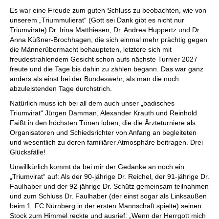
Es war eine Freude zum guten Schluss zu beobachten, wie von
unserem „Triummulierat“ (Gott sei Dank gibt es nicht nur
Triumvirate) Dr. Irina Matthiesen, Dr. Andrea Huppertz und Dr.
Anna Küßner-Brochhagen, die sich einmal mehr prächtig gegen
die Männerübermacht behaupteten, letztere sich mit
freudestrahlendem Gesicht schon aufs nächste Turnier 2027
freute und die Tage bis dahin zu zählen begann. Das war ganz
anders als einst bei der Bundeswehr, als man die noch
abzuleistenden Tage durchstrich.
Natürlich muss ich bei all dem auch unser „badisches
Triumvirat“ Jürgen Damman, Alexander Krauth und Reinhold
Faißt in den höchsten Tönen loben, die die Ärzteturniere als
Organisatoren und Schiedsrichter von Anfang an begleiteten
und wesentlich zu deren familiärer Atmosphäre beitragen. Drei
Glücksfälle!
Unwillkürlich kommt da bei mir der Gedanke an noch ein
„Triumvirat“ auf: Als der 90-jährige Dr. Reichel, der 91-jährige Dr.
Faulhaber und der 92-jährige Dr. Schütz gemeinsam teilnahmen
und zum Schluss Dr. Faulhaber (der einst sogar als Linksaußen
beim 1. FC Nürnberg in der ersten Mannschaft spielte) seinen
Stock zum Himmel reckte und ausrief: „Wenn der Herrgott mich