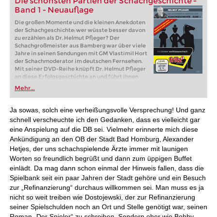
Die schönsten Partien der Schachgeschichte -
Band 1 - Neuauflage
Die großen Momente und die kleinen Anekdoten
der Schachgeschichte: wer wüsste besser davon
zu erzählen als Dr. Helmut Pfleger? Der
Schachgroßmeister aus Bamberg war über viele
Jahre in seinen Sendungen mit GM Vlastimil Hort
der Schachmoderator im deutschen Fernsehen.
Mit seiner DVD-Reihe knüpft Dr. Helmut Pfleger
an diese Erfolgsgeschichte an und führt Ihnen
ausgewählte „Juwelen der Schachgeschichte“ in
Mehr...
Bild und Ton vor.
Ja sowas, solch eine verheißungsvolle Versprechung! Und ganz
schnell verscheuchte ich den Gedanken, dass es vielleicht gar
eine Anspielung auf die DB sei. Vielmehr erinnerte mich diese
Ankündigung an den OB der Stadt Bad Homburg, Alexander
Hetjes, der uns schachspielende Ärzte immer mit launigen
Worten so freundlich begrüßt und dann zum üppigen Buffet
einlädt. Da mag dann schon einmal der Hinweis fallen, dass die
Spielbank seit ein paar Jahren der Stadt gehöre und ein Besuch
zur „Refinanzierung“ durchaus willkommen sei. Man muss es ja
nicht so weit treiben wie Dostojewski, der zur Refinanzierung
seiner Spielschulden noch an Ort und Stelle genötigt war, seinen
Roman „Der Spieler“ zu schreiben. Sondern eher wie Bobby