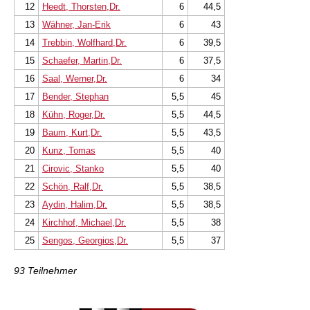
12
Heedt, Thorsten,Dr.
6
44,5
13
Wähner, Jan-Erik
6
43
14
Trebbin, Wolfhard,Dr.
6
39,5
15
Schaefer, Martin,Dr.
6
37,5
16
Saal, Werner,Dr.
6
34
17
Bender, Stephan
5,5
45
18
Kühn, Roger,Dr.
5,5
44,5
19
Baum, Kurt,Dr.
5,5
43,5
20
Kunz, Tomas
5,5
40
21
Cirovic, Stanko
5,5
40
22
Schön, Ralf,Dr.
5,5
38,5
23
Aydin, Halim,Dr.
5,5
38,5
24
Kirchhof, Michael,Dr.
5,5
38
25
Sengos, Georgios,Dr.
5,5
37
93 Teilnehmer