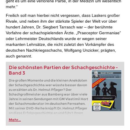
geht es um eine verlorene Partie, in der Medizin um wesentlich
mehr.“
Freilich soll man hierbei nicht vergessen, dass Laskers großer
Rivale, und neben ihm der stärkste Spieler der Welt vor über
hundert Jahren, Dr. Siegbert Tarrasch war – der berühmte
Vorfahre der schachspielenden Ärzte. „Praeceptor Germaniae“
oder Lehrmeister Deutschlands wurde er wegen seiner
markanten Lehrsätze, die nicht zuletzt den Vorkämpfer des
deutschen Nachkriegsschachs, Wolfgang Unzicker, prägten,
auch genannt.
Die schönsten Partien der Schachgeschichte -
Band 3
Die großen Momente und die kleinen Anekdoten
der Schachgeschichte: wer wüsste besser davon
zu erzählen als Dr. Helmut Pfleger? Der
Schachgroßmeister aus Bamberg war über viele
Jahre in seinen Sendungen mit GM Vlastimil Hort
der Schachmoderator im deutschen Fernsehen.
Mit seiner DVD-Reihe knüpft Dr. Helmut Pfleger
an diese Erfolgsgeschichte an und führt Ihnen
ausgewählte „Juwelen der Schachgeschichte“ in
Mehr...
Bild und Ton vor.