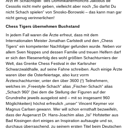
Arzt im Schachspiel“ des Dominikanermönchs Jakobus de
Cessolis nicht mehr geben, vielleicht aber noch „So darfst Du
nicht Schach spielen“ von Snosko-Borowski – das kann man gar
nicht genug verinnerlichen!
Chess Tigers übernehmen Buchstand
In jedem Fall waren die Ärzte erfreut, dass mit dem
Internationalen Meister Jonathan Carlstedt und den „Chess
Tigers“ ein kompetenter Nachfolger gefunden wurde. Neben vor
allem Sven Noppes und dessen Familie und treuen Helfern darf
er sich den Riesenerfolg des wohl größten Schachturniers der
Welt, das Grenke Chess Festival in der Karlsruher
Schwarzwaldhalle, auf seine Fahne schreiben. Auch einige Ärzte
waren über die Osterfeiertage, also kurz vorm
Ärzteschachturnier, unter den über 3600 (!) Teilnehmern,
welches im „Freestyle-Schach“ alias „Fischer-Schach“ alias
„Schach 960“ (bei dem die Stellung der Figuren auf der
Grundreihe jeweils ausgelost wird – mit so insgesamt 960
Möglichkeiten) höchst erfreulich „unser“ Vincent Keymer vor
Magnus Carlsen gewann. Wer will schon ernsthaft bezweifeln,
dass der Augenarzt Dr. Hans-Joachim alias „Isi“ Hofstetter aus
Bad Kissingen dort einiges an Inspiration aufsaugte und so,
durchaus überraschend, zu seinem ersten Titel beim Deutschen