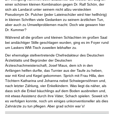
einer schönen kleinen Kombination gegen Dr. Ralf Schön, der
sich als Landarzt unter seinem nicht allzu versteckten
Pseudonym Dr. Pulcher (jeder Lateinschüler wird hier hellhörig)
in kleinen Schriften viele Gedanken zu seinem ärztlichen Tun,
aber auch zu Umweltproblemen macht. Doch wie gewann hier
Dr. Kummer?
Während all die großen und kleinen Schlachten im großen Saal
bei andächtiger Stille geschlagen wurden, ging es im Foyer rund
um Laskers WM-Tisch zuweilen lebhafter zu.
Der ehemalige stellvertretende Chefredakteur des Deutschen
Ärzteblatts und Begründer der Deutschen
Ärzteschachmeisterschaft, Josef Maus, dem ich in den
Anfängen helfen durfte, das Turnier aus der Taufe zu heben,
war mit Kind und Kegel gekommen. Sprich mit Frau Hilla, den
Töchtern Katharina und Johanna nebst Schwiegersöhnen und,
nach letzter Zählung, vier Enkelkindern. Was liegt da näher, als
dass sich die Enkel bäuchlings auf dem Boden ausbreiten und,
mit etwas Assistenz durch ihre Väter, Schach spielen. Soweit ich
es verfolgen konnte, noch um einiges unkonventioneller als dies
Zahnärzte zu tun pflegen. Aber grad schön war’s!