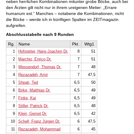
neben herrlichen Kombinationen mitunter grobe Böcke, auch bei
den Ärzten gilt nicht nur in ihrem ureigenen Metier: „Errare
humanum est.“ Manches – notabene die Kombinationen, nicht
die Böcke – werde ich in künftigen Spalten im ZEITmagazin
aufgreifen.
Abschlusstabelle nach 9 Runden
Rg.
Name
Pkt.
Wtg1
1
Hofstetter, Hans-Joachim,Dr.
8
51
2
Marchio, Enrico,Dr.
7
51
3
Wessendorf, Thomas,Dr.
7
48
4
Rezazadeh, Amir
7
47,5
5
Shpati, Ted
6,5
50
6
Birke, Matthias,Dr.
6,5
49
7
Finke, Kai
6,5
49
8
Stiller, Patrick,Dr.
6,5
48
9
Klein, Gernot,Dr.
6,5
42
10
Schell, Franz Jürgen,Dr.
6
47,5
11
Rezazadeh, Mohammad
6
45