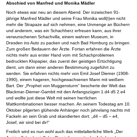
Abschied von Manfred und Monika Mädler
Noch etwas war neu an diesem Abend. Der inzwischen 91-
jährige Manfred Mädler und seine Frau Monika woll(t)en nicht
mehr die Strapaze auf sich nehmen, eine Unmenge an Büchern
und anderem, was ein Schachherz erfreuen kann, aus ihrer
verwunschenen Schachvilla, einem wahren Museum, in
Dresden ins Auto zu packen und nach Bad Homburg zu bringen.
Zum großen Bedauern der Ärzte. Fortan erfahren die Ärzte
nichts mehr aus erster Hand vom mit Schachproblemen
bedruckten Klopapier, das zuerst der geistigen Ertüchtigung
dient, um dann einer anderen Bestimmung zugeführt zu
werden. Sie erfahren nichts mehr von Emil Josef Diemer (1908-
1990), einem hageren, hochgewachsenen Mann mit weißem
Bart. Der „Prophet von Muggensturm“ bescherte der Welt das
Blackmar-Diemer-Gambit mit den Anfangszügen 1.d4 d5 2.e4
und wollte just diese Welt mit seinen herrlichen
Mattkombinationen besser machen. An seinem Todestag am 10.
Oktober pilgerten glühende Anhänger noch jahrelang nachts mit
Fackeln an sein Grab und skandierten dort: „d4 – d5 – e4,
Josef, wir sind bei dir!“
Freilich wird es nun wohl auch das mittelalterliche Werk „Der