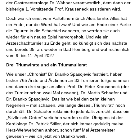
der Gastroenterologe Dr. Wähner verantwortlich, dem dann der
bisherige 1. Vorsitzende Prof. Krauseneck assistieren wird.
Doch wie ich einst vom Pallottinermönch Alois lernte: Alles hat
ein Ende, nur die Wurst hat zwei! Und wie am Ende einer Partie
die Figuren in die Schachtel wandern, so werden sie auch
wieder für ein neues Spiel hervorgeholt. Und wie ein
Ärzteschachturnier zu Ende geht, so kündigt sich das nächste
und bereits 35. an: wieder in Bad Homburg und wahrscheinlich
vom 9. bis 11. April 2027.
Drei Triumvirate und ein Triummulierat
Wie unser „Chronist“ Dr. Branko Spasojevic festhielt, haben
bisher 765 Ärzte und Ärztinnen an 33 Turnieren teilgenommen
und davon drei sogar an allen: Prof. Dr. Peter Krauseneck (der
das Turnier schon zwei Mal gewann), Dr. Martin Schaefer und
Dr. Branko Spasojevic. Das ist wie bei den zehn kleinen
Negerlein – mal schauen, wie lange dieses „Triumvirat“ noch
durchhält. Dr. Schaefer reklamierte jedenfalls zurecht, dass ein
„Sitzfleisch-Orden“ verliehen werden sollte. Übrigens ist der
Kardiologe Dr. Patrick Stiller, der sich immer geduldig meine
Herz-Wehwehchen anhört, schon fünf Mal Ärztemeister
gewesen – wie ich jetzt von Branko weiß.