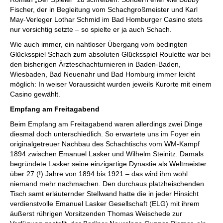
Fischer, der in Begleitung vom Schachgroßmeister und Karl
May-Verleger Lothar Schmid im Bad Homburger Casino stets
nur vorsichtig setzte – so spielte er ja auch Schach.
Wie auch immer, ein nahtloser Übergang vom bedingten
Glücksspiel Schach zum absoluten Glücksspiel Roulette war bei
den bisherigen Ärzteschachturnieren in Baden-Baden,
Wiesbaden, Bad Neuenahr und Bad Homburg immer leicht
möglich: In weiser Voraussicht wurden jeweils Kurorte mit einem
Casino gewählt.
Empfang am Freitagabend
Beim Empfang am Freitagabend waren allerdings zwei Dinge
diesmal doch unterschiedlich. So erwartete uns im Foyer ein
originalgetreuer Nachbau des Schachtischs vom WM-Kampf
1894 zwischen Emanuel Lasker und Wilhelm Steinitz. Damals
begründete Lasker seine einzigartige Dynastie als Weltmeister
über 27 (!) Jahre von 1894 bis 1921 – das wird ihm wohl
niemand mehr nachmachen. Den durchaus platzheischenden
Tisch samt erläuternder Stellwand hatte die in jeder Hinsicht
verdienstvolle Emanuel Lasker Gesellschaft (ELG) mit ihrem
äußerst rührigen Vorsitzenden Thomas Weischede zur