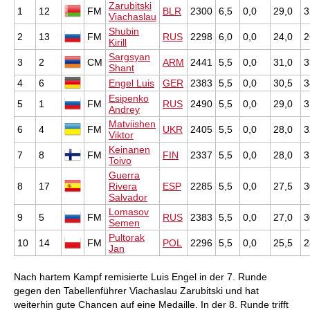
Zarubitski
1
12
FM
BLR
2300
6,5
0,0
29,0
3
Viachaslau
Shubin
2
13
FM
RUS
2298
6,0
0,0
24,0
2
Kirill
Sargsyan
3
2
CM
ARM
2441
5,5
0,0
31,0
3
Shant
4
6
Engel Luis
GER
2383
5,5
0,0
30,5
3
Esipenko
5
1
FM
RUS
2490
5,5
0,0
29,0
3
Andrey
Matviishen
6
4
FM
UKR
2405
5,5
0,0
28,0
3
Viktor
Keinanen
7
8
FM
FIN
2337
5,5
0,0
28,0
3
Toivo
Guerra
8
17
Rivera
ESP
2285
5,5
0,0
27,5
3
Salvador
Lomasov
9
5
FM
RUS
2383
5,5
0,0
27,0
3
Semen
Pultorak
10
14
FM
POL
2296
5,5
0,0
25,5
2
Jan
Nach hartem Kampf remisierte Luis Engel in der 7. Runde
gegen den Tabellenführer Viachaslau Zarubitski und hat
weiterhin gute Chancen auf eine Medaille. In der 8. Runde trifft