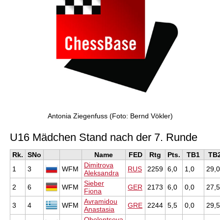
Antonia Ziegenfuss (Foto: Bernd Vökler)
U16 Mädchen Stand nach der 7. Runde
Rk.
SNo
Name
FED
Rtg
Pts.
TB1
TB
Dimitrova
1
3
WFM
RUS
2259
6,0
1,0
29,0
Aleksandra
Sieber
2
6
WFM
GER
2173
6,0
0,0
27,5
Fiona
Avramidou
3
4
WFM
GRE
2244
5,5
0,0
29,5
Anastasia
Obolentseva