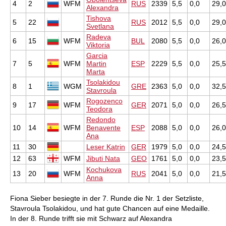
4
2
WFM
RUS
2339
5,5
0,0
29,0
Alexandra
Tishova
5
22
RUS
2012
5,5
0,0
29,0
Svetlana
Radeva
6
15
WFM
BUL
2080
5,5
0,0
26,0
Viktoria
Garcia
7
5
WFM
Martin
ESP
2229
5,5
0,0
25,5
Marta
Tsolakidou
8
1
WGM
GRE
2363
5,0
0,0
32,5
Stavroula
Rogozenco
9
17
WFM
GER
2071
5,0
0,0
26,5
Teodora
Redondo
10
14
WFM
Benavente
ESP
2088
5,0
0,0
26,0
Ana
11
30
Leser Katrin
GER
1979
5,0
0,0
24,5
12
63
WFM
Jibuti Nata
GEO
1761
5,0
0,0
23,5
Kochukova
13
20
WFM
RUS
2041
5,0
0,0
21,5
Anna
Fiona Sieber besiegte in der 7. Runde die Nr. 1 der Setzliste,
Stavroula Tsolakidou, und hat gute Chancen auf eine Medaille.
In der 8. Runde trifft sie mit Schwarz auf Alexandra