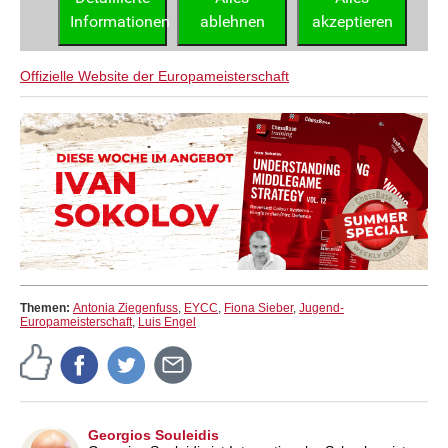
Offizielle Website der Europameisterschaft
Themen:
Antonia Ziegenfuss
,
EYCC
,
Fiona Sieber
,
Jugend-
Europameisterschaft
,
Luis Engel
Georgios Souleidis