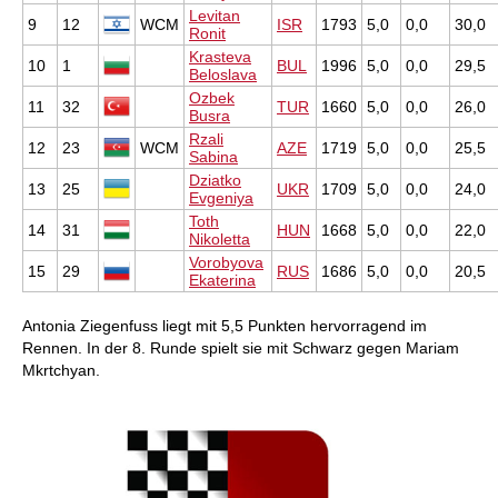
Levitan
9
12
WCM
ISR
1793
5,0
0,0
30,0
Ronit
Krasteva
10
1
BUL
1996
5,0
0,0
29,5
Beloslava
Ozbek
11
32
TUR
1660
5,0
0,0
26,0
Busra
Rzali
12
23
WCM
AZE
1719
5,0
0,0
25,5
Sabina
Dziatko
13
25
UKR
1709
5,0
0,0
24,0
Evgeniya
Toth
14
31
HUN
1668
5,0
0,0
22,0
Nikoletta
Vorobyova
15
29
RUS
1686
5,0
0,0
20,5
Ekaterina
Antonia Ziegenfuss liegt mit 5,5 Punkten hervorragend im
Rennen. In der 8. Runde spielt sie mit Schwarz gegen Mariam
Mkrtchyan.