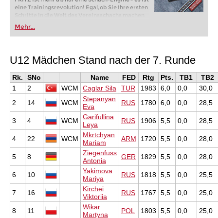
eine Trainingsrevolution! Egal, ob Sie Ihre ersten
Schritte in die Welt des Vereinsschachs machen
oder bereits auf Turnierniveau spielen: Mit
Mehr...
FRITZ trainieren Sie effizienter, intelligenter und
individueller als je zuvor.
U12 Mädchen Stand nach der 7. Runde
Rk.
SNo
Name
FED
Rtg
Pts.
TB1
TB2
1
2
WCM
Caglar Sila
TUR
1983
6,0
0,0
30,0
Stepanyan
2
14
WCM
RUS
1780
6,0
0,0
28,5
Eva
Garifullina
3
4
WCM
RUS
1906
5,5
0,0
28,5
Leya
Mkrtchyan
4
22
WCM
ARM
1720
5,5
0,0
28,0
Mariam
Ziegenfuss
5
8
GER
1829
5,5
0,0
28,0
Antonia
Yakimova
6
10
RUS
1818
5,5
0,0
25,5
Mariya
Kirchei
7
16
RUS
1767
5,5
0,0
25,0
Viktoriia
Wikar
8
11
POL
1803
5,5
0,0
25,0
Martyna