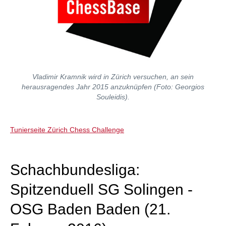
Vladimir Kramnik wird in Zürich versuchen, an sein
herausragendes Jahr 2015 anzuknüpfen (Foto: Georgios
Souleidis).
Tunierseite Zürich Chess Challenge
Schachbundesliga:
Spitzenduell SG Solingen -
OSG Baden Baden (21.