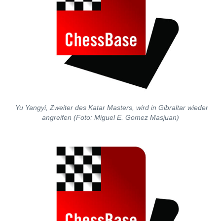
Yu Yangyi, Zweiter des Katar Masters, wird in Gibraltar wieder
angreifen (Foto: Miguel E. Gomez Masjuan)