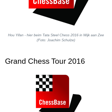
Hou Yifan - hier beim Tata Steel Chess 2016 in Wijk aan Zee
(Foto: Joachim Schulze)
Grand Chess Tour 2016