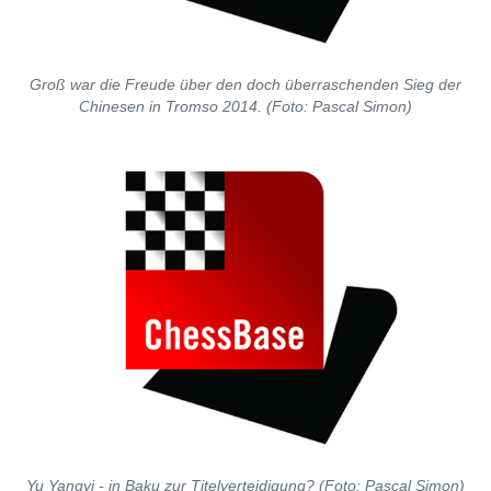
Groß war die Freude über den doch überraschenden Sieg der
Chinesen in Tromso 2014. (Foto: Pascal Simon)
Yu Yangyi - in Baku zur Titelverteidigung? (Foto: Pascal Simon)