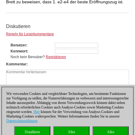
Brett zu beweisen, dass 1. e2-e4 der beste Eröffnungszug ist.
Diskutieren
Regeln für Leserkommentare
Benutzer
Kennwort
Noch kein Benutzer?
Registrieren
Kommentar
Wir verwenden Cookies und vergleichbare Technologien, um bestimmte Funktionen
zur Verfügung zu stellen, die Nutzererfahrungen zu verbessern und interessengerechte
Inhalte auszuspielen. Abhängig von ihrem Verwendungszweck können dabei neben
technisch erforderlichen Cookies auch Analyse-Cookies sowie Marketing-Cookies
eingesetzt werden.
Hier
können Sie der Verwendung von Analyse-Cookies und
Marketing-Cookies widersprechen. Weitere Informationen finden Sie in unserer
Datenschutzerklärung
.
Datenschutzhinweis
|
Impressum
|
Kontakt
|
Cookies Management
|
Lizenzen
|
Detaillierte
Alles
Alles