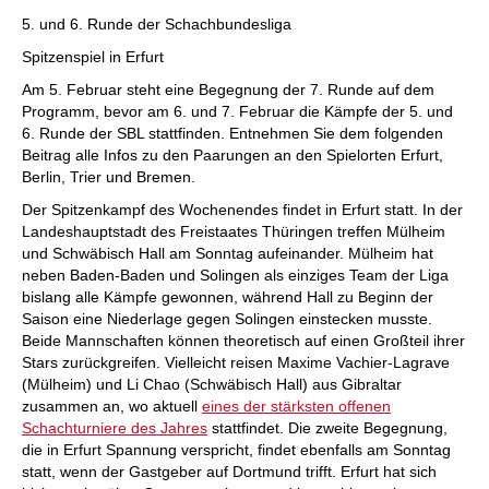
individueller als je zuvor.
5. und 6. Runde der Schachbundesliga
Spitzenspiel in Erfurt
Am 5. Februar steht eine Begegnung der 7. Runde auf dem
Programm, bevor am 6. und 7. Februar die Kämpfe der 5. und
6. Runde der SBL stattfinden. Entnehmen Sie dem folgenden
Beitrag alle Infos zu den Paarungen an den Spielorten Erfurt,
Berlin, Trier und Bremen.
Der Spitzenkampf des Wochenendes findet in Erfurt statt. In der
Landeshauptstadt des Freistaates Thüringen treffen Mülheim
und Schwäbisch Hall am Sonntag aufeinander. Mülheim hat
neben Baden-Baden und Solingen als einziges Team der Liga
bislang alle Kämpfe gewonnen, während Hall zu Beginn der
Saison eine Niederlage gegen Solingen einstecken musste.
Beide Mannschaften können theoretisch auf einen Großteil ihrer
Stars zurückgreifen. Vielleicht reisen Maxime Vachier-Lagrave
(Mülheim) und Li Chao (Schwäbisch Hall) aus Gibraltar
zusammen an, wo aktuell
eines der stärksten offenen
Schachturniere des Jahres
stattfindet. Die zweite Begegnung,
die in Erfurt Spannung verspricht, findet ebenfalls am Sonntag
statt, wenn der Gastgeber auf Dortmund trifft. Erfurt hat sich