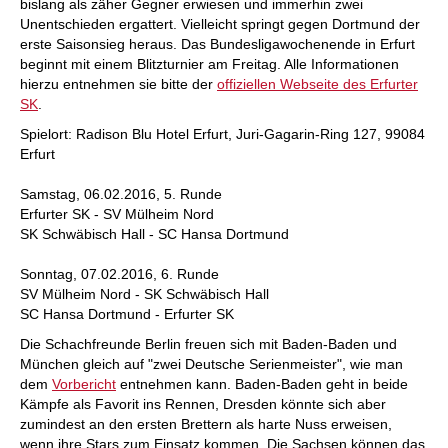
bislang als zäher Gegner erwiesen und immerhin zwei
Unentschieden ergattert. Vielleicht springt gegen Dortmund der
erste Saisonsieg heraus. Das Bundesligawochenende in Erfurt
beginnt mit einem Blitzturnier am Freitag. Alle Informationen
hierzu entnehmen sie bitte der
offiziellen Webseite des Erfurter
SK
.
Spielort: Radison Blu Hotel Erfurt, Juri-Gagarin-Ring 127, 99084
Erfurt
Samstag, 06.02.2016, 5. Runde
Erfurter SK - SV Mülheim Nord
SK Schwäbisch Hall - SC Hansa Dortmund
Sonntag, 07.02.2016, 6. Runde
SV Mülheim Nord - SK Schwäbisch Hall
SC Hansa Dortmund - Erfurter SK
Die Schachfreunde Berlin freuen sich mit Baden-Baden und
München gleich auf "zwei Deutsche Serienmeister", wie man
dem
Vorbericht
entnehmen kann. Baden-Baden geht in beide
Kämpfe als Favorit ins Rennen, Dresden könnte sich aber
zumindest an den ersten Brettern als harte Nuss erweisen,
wenn ihre Stars zum Einsatz kommen. Die Sachsen können das