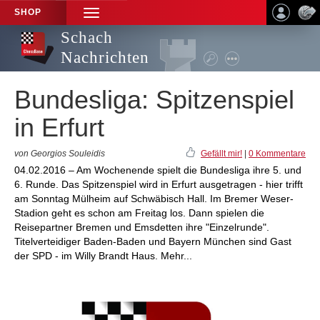
SHOP
TOGGLE
NAVIGATION
Schach
Nachrichten
Bundesliga: Spitzenspiel
in Erfurt
von Georgios Souleidis
Gefällt mir!
|
0 Kommentare
04.02.2016 – Am Wochenende spielt die Bundesliga ihre 5. und
6. Runde. Das Spitzenspiel wird in Erfurt ausgetragen - hier trifft
am Sonntag Mülheim auf Schwäbisch Hall. Im Bremer Weser-
Stadion geht es schon am Freitag los. Dann spielen die
Reisepartner Bremen und Emsdetten ihre "Einzelrunde".
Titelverteidiger Baden-Baden und Bayern München sind Gast
der SPD - im Willy Brandt Haus. Mehr...