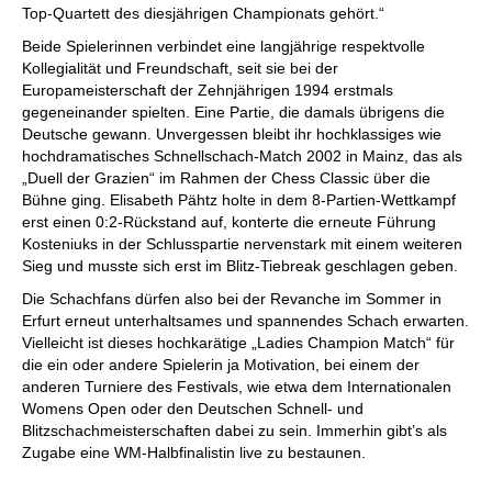
Top-Quartett des diesjährigen Championats gehört.“
Beide Spielerinnen verbindet eine langjährige respektvolle
Kollegialität und Freundschaft, seit sie bei der
Europameisterschaft der Zehnjährigen 1994 erstmals
gegeneinander spielten. Eine Partie, die damals übrigens die
Deutsche gewann. Unvergessen bleibt ihr hochklassiges wie
hochdramatisches Schnellschach-Match 2002 in Mainz, das als
„Duell der Grazien“ im Rahmen der Chess Classic über die
Bühne ging. Elisabeth Pähtz holte in dem 8-Partien-Wettkampf
erst einen 0:2-Rückstand auf, konterte die erneute Führung
Kosteniuks in der Schlusspartie nervenstark mit einem weiteren
Sieg und musste sich erst im Blitz-Tiebreak geschlagen geben.
Die Schachfans dürfen also bei der Revanche im Sommer in
Erfurt erneut unterhaltsames und spannendes Schach erwarten.
Vielleicht ist dieses hochkarätige „Ladies Champion Match“ für
die ein oder andere Spielerin ja Motivation, bei einem der
anderen Turniere des Festivals, wie etwa dem Internationalen
Womens Open oder den Deutschen Schnell- und
Blitzschachmeisterschaften dabei zu sein. Immerhin gibt’s als
Zugabe eine WM-Halbfinalistin live zu bestaunen.