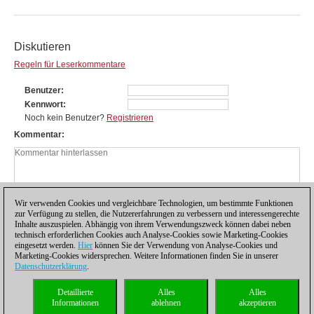
Diskutieren
Regeln für Leserkommentare
Benutzer
Kennwort
Noch kein Benutzer?
Registrieren
Kommentar
Wir verwenden Cookies und vergleichbare Technologien, um bestimmte Funktionen
zur Verfügung zu stellen, die Nutzererfahrungen zu verbessern und interessengerechte
Inhalte auszuspielen. Abhängig von ihrem Verwendungszweck können dabei neben
technisch erforderlichen Cookies auch Analyse-Cookies sowie Marketing-Cookies
eingesetzt werden.
Hier
können Sie der Verwendung von Analyse-Cookies und
Marketing-Cookies widersprechen. Weitere Informationen finden Sie in unserer
Datenschutzerklärung
.
Datenschutzhinweis
|
Impressum
|
Kontakt
|
Cookies Management
|
Lizenzen
|
Detaillierte
Alles
Alles
Compliance Hotline
|
Home
Informationen
ablehnen
akzeptieren
© 2017 ChessBase GmbH | Osterbekstraße 90a | 22083 Hamburg | Deutschland