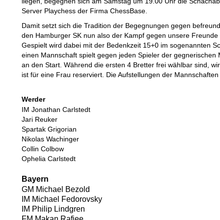
liegen, begegnen sich am Samstag um 19.00 Uhr die Schachab
Server Playchess der Firma ChessBase.
Damit setzt sich die Tradition der Begegnungen gegen befreun
den Hamburger SK nun also der Kampf gegen unsere Freunde
Gespielt wird dabei mit der Bedenkzeit 15+0 im sogenannten Sc
einen Mannschaft spielt gegen jeden Spieler der gegnerischen 
an den Start. Während die ersten 4 Bretter frei wählbar sind, wi
ist für eine Frau reserviert. Die Aufstellungen der Mannschaften
Werder
IM Jonathan Carlstedt
Jari Reuker
Spartak Grigorian
Nikolas Wachinger
Collin Colbow
Ophelia Carlstedt
Bayern
GM Michael Bezold
IM Michael Fedorovsky
IM Philip Lindgren
FM Makan Rafiee