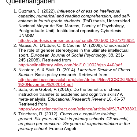
Quellenangaben
Guzman, J. (2022).
Influence of chess on intellectual
capacity, numerical and reading comprehension, and self-
esteem in fourth grade students.
[PhD thesis, Universidad
Nacional Mayor de San Marcos, Faculty of Psychology,
Postgraduate Unit]. Institutional repository Cybertesis
UNMSM.
http://cybertesis.unmsm.edu.pe/handle/20.500.12672/18931
Maass, A., D'Ettole, C. & Cadinu, M. (2008). Checkmate?
The role of gender stereotypes in the ultimate intellectual
sport.
European Journal of Social Psychology.
38, 231-
245 (2008). Retrieved from
http://onlinelibrary.wiley.com/doi/10.1002/ejsp.440/pdf
Nicotera, A. & Stuit, D. (2014).
Literature Review of Chess
Studies.
Basis policy research. Retrieved from
http://saintlouischessclub.org/sites/default/files/CCSCS
%20November%202014.pdf
Sala, G. & Gobet, F. (2016). Do the benefits of chess
instruction transfer to academic and cognitive skills? A
meta-analysis.
Educational Research Review
18, 46-57.
Retrieved from
https://www.sciencedirect.com/science/article/pii/S1747938
Trinchero, R. (2012).
Chess as a cognitive training
ground. Six years of trials in primary schools. Gli scacchi,
un gioco per crescere. Six years of experimentation in the
primary school.
Franco Angeli.