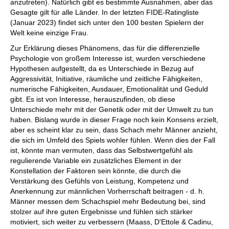
anzutreten). Natürlich gibt es bestimmte Ausnahmen, aber das
Gesagte gilt für alle Länder. In der letzten FIDE-Ratingliste
(Januar 2023) findet sich unter den 100 besten Spielern der
Welt keine einzige Frau.
Zur Erklärung dieses Phänomens, das für die differenzielle
Psychologie von großem Interesse ist, wurden verschiedene
Hypothesen aufgestellt, da es Unterschiede in Bezug auf
Aggressivität, Initiative, räumliche und zeitliche Fähigkeiten,
numerische Fähigkeiten, Ausdauer, Emotionalität und Geduld
gibt. Es ist von Interesse, herauszufinden, ob diese
Unterschiede mehr mit der Genetik oder mit der Umwelt zu tun
haben. Bislang wurde in dieser Frage noch kein Konsens erzielt,
aber es scheint klar zu sein, dass Schach mehr Männer anzieht,
die sich im Umfeld des Spiels wohler fühlen. Wenn dies der Fall
ist, könnte man vermuten, dass das Selbstwertgefühl als
regulierende Variable ein zusätzliches Element in der
Konstellation der Faktoren sein könnte, die durch die
Verstärkung des Gefühls von Leistung, Kompetenz und
Anerkennung zur männlichen Vorherrschaft beitragen - d. h.
Männer messen dem Schachspiel mehr Bedeutung bei, sind
stolzer auf ihre guten Ergebnisse und fühlen sich stärker
motiviert, sich weiter zu verbessern (Maass, D'Ettole & Cadinu,