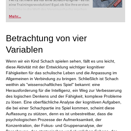
FRITZ ist mehr als nur eine Schach-Engine – es ist
eine Trainingsrevolution! Egal, ob Sie Ihre ersten
Schritte in die Welt des Vereinsschachs machen
oder bereits auf Turnierniveau spielen: Mit
Mehr...
FRITZ trainieren Sie effizienter, intelligenter und
individueller als je zuvor.
Betrachtung von vier
Variablen
Wenn wir ein Kind Schach spielen sehen, fällt es uns leicht,
diese Aktivität mit der Entwicklung wichtiger kognitiver
Fähigkeiten für das schulische Leben und die Anpassung im
Allgemeinen in Verbindung zu bringen. Schließlich ist Schach
weithin als "wissenschaftliches Spiel" bekannt: eine
Herausforderung für die Intelligenz, ein Weg zur Verbesserung
des logischen Denkens und der Fähigkeit, komplexe Probleme
zu lösen. Eine oberflächliche Analyse der kognitiven Aufgaben,
die bei einer Schachpartie ins Spiel kommen, scheint diese
Auffassung zu stützen, denn es ist unbestreitbar, dass die
psychologischen Prozesse der Aufmerksamkeit, der
Konzentration, der Fokus- und Gruppenanalyse, der