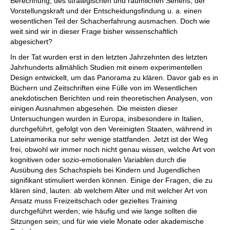
Berechnung, des strategischen und räumlichen Sehens, der
Vorstellungskraft und der Entscheidungsfindung u. a. einen
wesentlichen Teil der Schacherfahrung ausmachen. Doch wie
weit sind wir in dieser Frage bisher wissenschaftlich
abgesichert?
In der Tat wurden erst in den letzten Jahrzehnten des letzten
Jahrhunderts allmählich Studien mit einem experimentellen
Design entwickelt, um das Panorama zu klären. Davor gab es in
Büchern und Zeitschriften eine Fülle von im Wesentlichen
anekdotischen Berichten und rein theoretischen Analysen, von
einigen Ausnahmen abgesehen. Die meisten dieser
Untersuchungen wurden in Europa, insbesondere in Italien,
durchgeführt, gefolgt von den Vereinigten Staaten, während in
Lateinamerika nur sehr wenige stattfanden. Jetzt ist der Weg
frei, obwohl wir immer noch nicht genau wissen, welche Art von
kognitiven oder sozio-emotionalen Variablen durch die
Ausübung des Schachspiels bei Kindern und Jugendlichen
signifikant stimuliert werden können. Einige der Fragen, die zu
klären sind, lauten: ab welchem Alter und mit welcher Art von
Ansatz muss Freizeitschach oder gezieltes Training
durchgeführt werden; wie häufig und wie lange sollten die
Sitzungen sein; und für wie viele Monate oder akademische