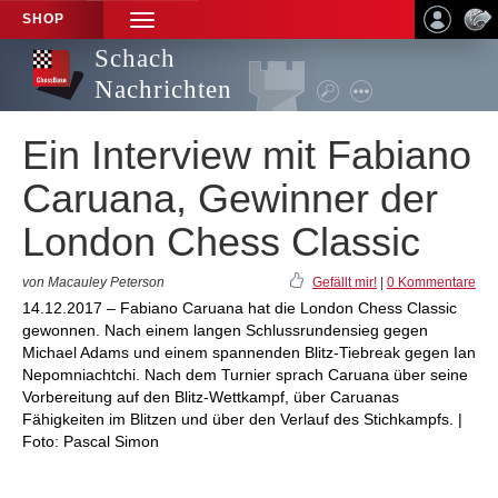
SHOP
TOGGLE
NAVIGATION
Schach
Nachrichten
Ein Interview mit Fabiano
Caruana, Gewinner der
London Chess Classic
von Macauley Peterson
Gefällt mir!
|
0 Kommentare
14.12.2017 – Fabiano Caruana hat die London Chess Classic
gewonnen. Nach einem langen Schlussrundensieg gegen
Michael Adams und einem spannenden Blitz-Tiebreak gegen Ian
Nepomniachtchi. Nach dem Turnier sprach Caruana über seine
Vorbereitung auf den Blitz-Wettkampf, über Caruanas
Fähigkeiten im Blitzen und über den Verlauf des Stichkampfs. |
Foto: Pascal Simon