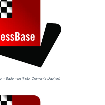
um Baden ein (Foto: Deimante Daulyte)