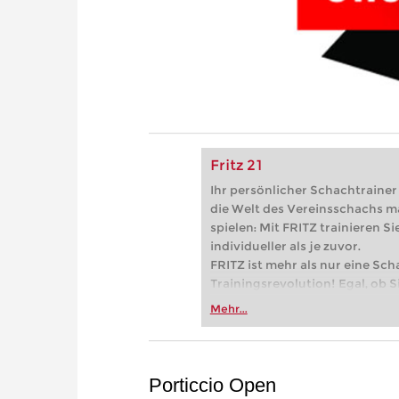
Fritz 21
Ihr persönlicher Schachtrainer -
die Welt des Vereinsschachs m
spielen: Mit FRITZ trainieren Sie
individueller als je zuvor.
FRITZ ist mehr als nur eine Sch
Trainingsrevolution! Egal, ob Si
Vereinsschachs machen oder ber
Mehr...
FRITZ trainieren Sie effizienter,
zuvor.
Porticcio Open