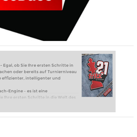
 Egal, ob Sie Ihre ersten Schritte in
achen oder bereits auf Turnierniveau
 effizienter, intelligenter und
ach-Engine – es ist eine
e Ihre ersten Schritte in die Welt des
eits auf Turnierniveau spielen: Mit
 intelligenter und individueller als je