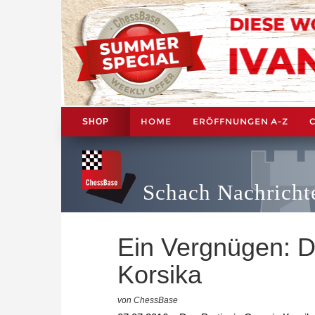
HOME
ERÖFFNUNGEN A-Z
SHOP
Schach Nachricht
Ein Vergnügen: D
Korsika
von ChessBase