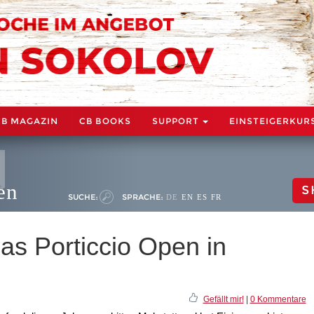
CB MAGAZIN
CB BOOKS
SUPPORT
EINSTEIGERKUR
en
S
SUCHE:
SPRACHE:
DE
EN
ES
FR
as Porticcio Open in
Gefällt mir!
|
0 Kommentare