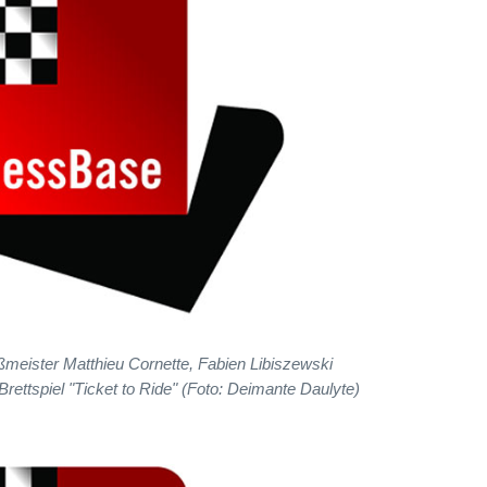
meister Matthieu Cornette, Fabien Libiszewski
ettspiel "Ticket to Ride" (Foto: Deimante Daulyte)