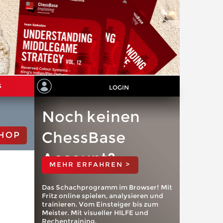
S
LOGIN
Noch keinen
ChessBase
HOP
Account?
MEHR ERFAHREN >
Das Schachprogramm im Browser! Mit
Fritz online spielen, analysieren und
trainieren. Vom Einsteiger bis zum
Meister. Mit visueller HILFE und
Rechentraining.