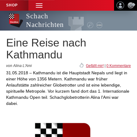
SHOP
TOGGLE
NAVIGATION
Schach
Nachrichten
Eine Reise nach
Kathmandu
von Alina L'Ami
Gefällt mir!
|
0 Kommentare
31.05.2018 – Kathmandu ist die Hauptstadt Nepals und liegt in
einer Höhe von 1356 Metern. Kathmandu war früher
Anlaufstätte zahlreicher Globetrotter und ist eine lebendige,
spirituelle Metropole. Vor kurzem fand dort das 1. Internationale
Kathmandu Open teil. Schachglobetrotterin Alina l'Ami war
dabei.