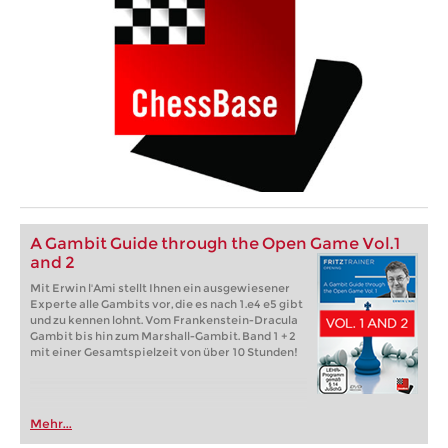
A Gambit Guide through the Open Game Vol.1
and 2
Mit Erwin l'Ami stellt Ihnen ein ausgewiesener
Experte alle Gambits vor, die es nach 1.e4 e5 gibt
und zu kennen lohnt. Vom Frankenstein-Dracula
Gambit bis hin zum Marshall-Gambit. Band 1 + 2
mit einer Gesamtspielzeit von über 10 Stunden!
Mehr...