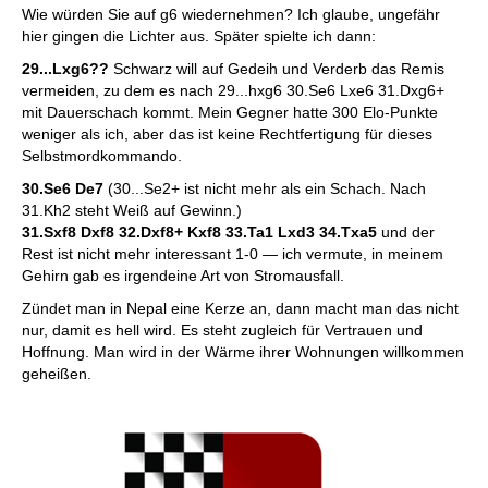
Wie würden Sie auf g6 wiedernehmen? Ich glaube, ungefähr
hier gingen die Lichter aus. Später spielte ich dann:
29...Lxg6??
Schwarz will auf Gedeih und Verderb das Remis
vermeiden, zu dem es nach 29...hxg6 30.Se6 Lxe6 31.Dxg6+
mit Dauerschach kommt. Mein Gegner hatte 300 Elo-Punkte
weniger als ich, aber das ist keine Rechtfertigung für dieses
Selbstmordkommando.
30.Se6 De7
(30...Se2+ ist nicht mehr als ein Schach. Nach
31.Kh2 steht Weiß auf Gewinn.)
31.Sxf8 Dxf8 32.Dxf8+ Kxf8 33.Ta1 Lxd3 34.Txa5
und der
Rest ist nicht mehr interessant 1-0 — ich vermute, in meinem
Gehirn gab es irgendeine Art von Stromausfall.
Zündet man in Nepal eine Kerze an, dann macht man das nicht
nur, damit es hell wird. Es steht zugleich für Vertrauen und
Hoffnung. Man wird in der Wärme ihrer Wohnungen willkommen
geheißen.