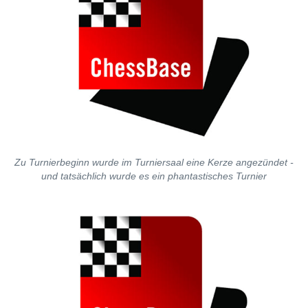
Zu Turnierbeginn wurde im Turniersaal eine Kerze angezündet -
und tatsächlich wurde es ein phantastisches Turnier