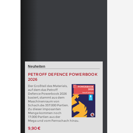
Neuheiten
PETROFF DEFENCE POWERBOOK
2026
Der Großteil des Materials,
auf dem das Petroff
Defence Powerbook 2026
basiert, stammt aus dem
Maschinenraum von
Schach.de: 357.000 Partien.
Zu dieser imposanten
Menge kommen noch
17.000 Partien aus der
Mega und vom Fernschach hinzu.
9,90 €