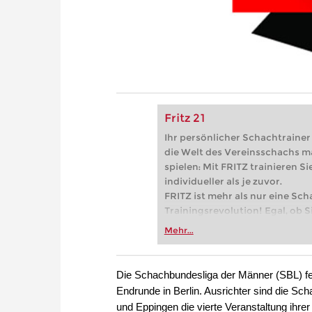
Fritz 21
Ihr persönlicher Schachtrainer -
die Welt des Vereinsschachs m
spielen: Mit FRITZ trainieren Sie
individueller als je zuvor.
FRITZ ist mehr als nur eine Sch
Trainingsrevolution! Egal, ob Si
Vereinsschachs machen oder ber
Mehr...
FRITZ trainieren Sie effizienter,
zuvor.
Die Schachbundesliga der Männer (SBL) fei
Endrunde in Berlin. Ausrichter sind die S
und Eppingen die vierte Veranstaltung ihrer