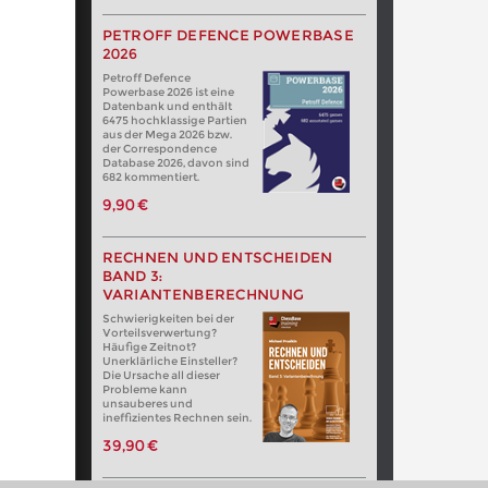
PETROFF DEFENCE POWERBASE
2026
Petroff Defence
Powerbase 2026 ist eine
Datenbank und enthält
6475 hochklassige Partien
aus der Mega 2026 bzw.
der Correspondence
Database 2026, davon sind
682 kommentiert.
9,90 €
RECHNEN UND ENTSCHEIDEN
BAND 3:
VARIANTENBERECHNUNG
Schwierigkeiten bei der
Vorteilsverwertung?
Häufige Zeitnot?
Unerklärliche Einsteller?
Die Ursache all dieser
Probleme kann
unsauberes und
ineffizientes Rechnen sein.
39,90 €