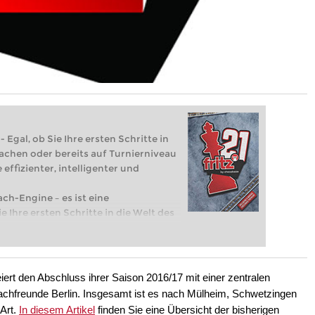
 Egal, ob Sie Ihre ersten Schritte in
achen oder bereits auf Turnierniveau
 effizienter, intelligenter und
ach-Engine – es ist eine
e Ihre ersten Schritte in die Welt des
eits auf Turnierniveau spielen: Mit
 intelligenter und individueller als je
ert den Abschluss ihrer Saison 2016/17 mit einer zentralen
chachfreunde Berlin. Insgesamt ist es nach Mülheim, Schwetzingen
 Art.
In diesem Artikel
finden Sie eine Übersicht der bisherigen