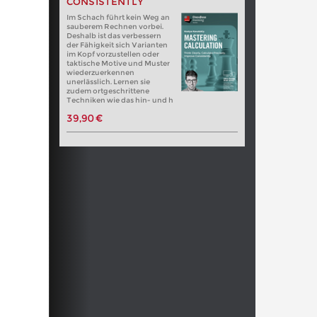
CONSISTENTLY
Im Schach führt kein Weg an
sauberem Rechnen vorbei.
Deshalb ist das verbessern
der Fähigkeit sich Varianten
im Kopf vorzustellen oder
taktische Motive und Muster
wiederzuerkennen
unerlässlich. Lernen sie
zudem ortgeschrittene
Techniken wie das hin- und h
39,90 €