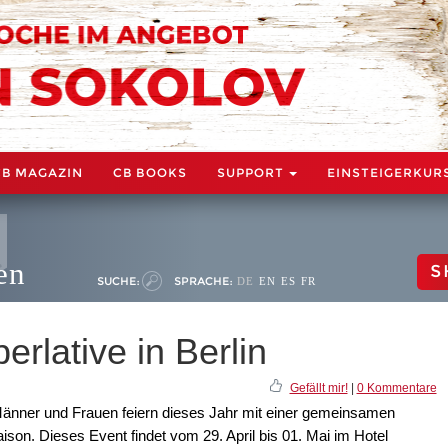
CB MAGAZIN
CB BOOKS
SUPPORT
EINSTEIGERKUR
en
S
SUCHE:
SPRACHE:
DE
EN
ES
FR
rlative in Berlin
Gefällt mir!
|
0 Kommentare
änner und Frauen feiern dieses Jahr mit einer gemeinsamen
ison. Dieses Event findet vom 29. April bis 01. Mai im Hotel