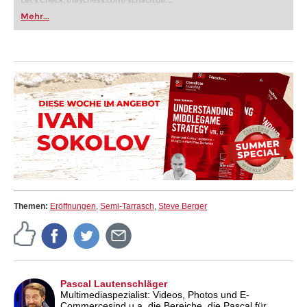
Let's Check, playchess.com/schach.de, ...
Mehr...
Themen:
Eröffnungen
,
Semi-Tarrasch
,
Steve Berger
Pascal Lautenschläger
Multimediaspezialist: Videos, Photos und E-
Commercesind u.a. die Bereiche, die Pascal für