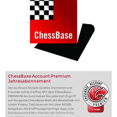
ChessBase Account Premium
Jahresabonnement
Von zu Hause Schach spielen, trainieren und
Freunde online treffen. Mit dem ChessBase
PREMIUM Account haben Sie jederzeit Zugriff
auf die ganze ChessBase Welt: die Mediathek mit
vielen Videos, Taktikserver mit über 60.000
Aufgaben, die Eröffnungstrainings-App, Live
Database mit 8 Mio. Partien, der Online-Fritz,