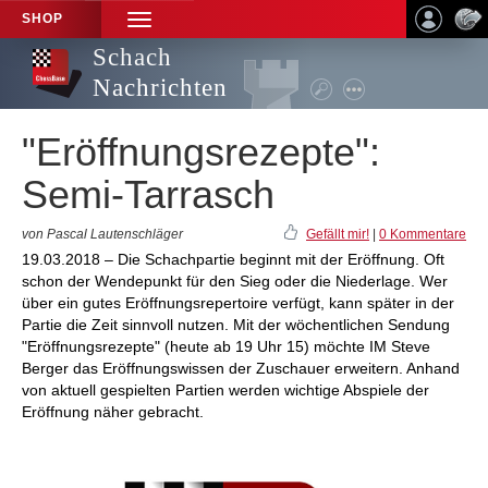
SHOP
TOGGLE
NAVIGATION
Schach
Nachrichten
"Eröffnungsrezepte":
Semi-Tarrasch
von Pascal Lautenschläger
Gefällt mir!
|
0 Kommentare
19.03.2018 – Die Schachpartie beginnt mit der Eröffnung. Oft
schon der Wendepunkt für den Sieg oder die Niederlage. Wer
über ein gutes Eröffnungsrepertoire verfügt, kann später in der
Partie die Zeit sinnvoll nutzen. Mit der wöchentlichen Sendung
"Eröffnungsrezepte" (heute ab 19 Uhr 15) möchte IM Steve
Berger das Eröffnungswissen der Zuschauer erweitern. Anhand
von aktuell gespielten Partien werden wichtige Abspiele der
Eröffnung näher gebracht.